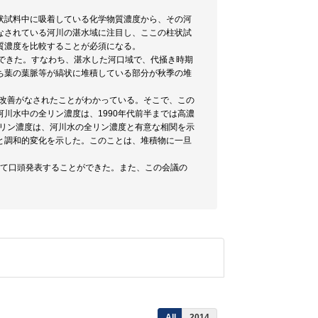
状試料中に吸着している化学物質濃度から、その河
なされている河川の湛水域に注目し、ここの柱状試
質濃度を比較することが必須になる。
できた。すなわち、湛水した河口域で、代掻き時期
ち葉の葉脈等が縞状に堆積している部分が秋季の堆
な改善がなされたことがわかっている。そこで、この
川水中の全リン濃度は、1990年代前半までは高濃
全リン濃度は、河川水の全リン濃度と有意な相関を示
と調和的変化を示した。このことは、堆積物に一旦
いて口頭発表することができた。また、この会議の
All
2014