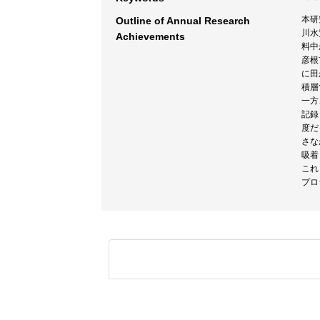
本研
Outline of Annual Research
川水
Achievements
料中
彦根
に田
積層
一方
記録
度だ
さな
吸着
これ
プロ