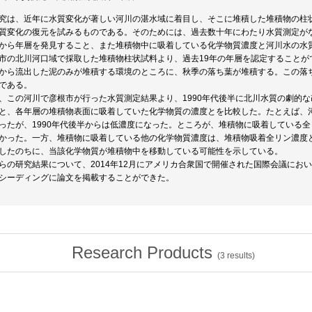
究は、近年に水質変化が著しい河川の湛水域に着目し、そこに堆積した堆積物の柱
質変化の復元を試みるものである。そのためには、過去数十年にわたり水質測定が
から年層を発見すること、また堆積物中に吸着している化学物質濃度と河川水の水
市の北川河口域で採取した堆積物柱状試料より、過去19年の年層を認定することが
から流出した泥のみが堆積する環境のところに、秋季の落ち葉が堆積する。この落
である。
、この河川で彦根市が行った水質測定結果より、1990年代後半に北川水質の劇的
と、各年層の堆積物表面に吸着していた化学物質の濃度とを比較した。たとえば、河
ったが、1990年代後半からは低濃度になった。ところが、堆積物に吸着している
かった。一方、堆積物に吸着している他の化学物質濃度は、堆積物吸着全リン濃度
したのちに、当該化学物質が堆積物中を移動している可能性を示している。
らの研究結果について、2014年12月にアメリカ合衆国で開催された国際会議にお
シーディングに論文を掲載することができた。
Research Products
(
3
results)