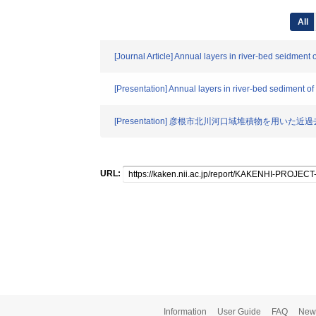
All
[Journal Article] Annual layers in river-bed seidment
[Presentation] Annual layers in river-bed sediment o
[Presentation] 彦根市北川河口域堆積物を用いた
URL:
Information
User Guide
FAQ
New