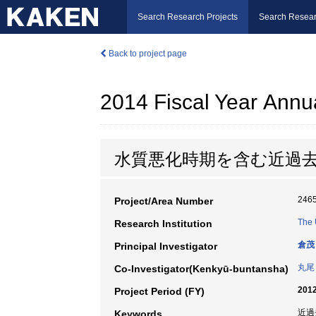
Search Research Projects
Search Resear
Back to project page
2014 Fiscal Year Annu
水質悪化時期を含む近過
246
Project/Area Number
The 
Research Institution
倉茂
Principal Investigator
丸尾
Co-Investigator(Kenkyū-buntansha)
2012
Project Period (FY)
近過
Keywords