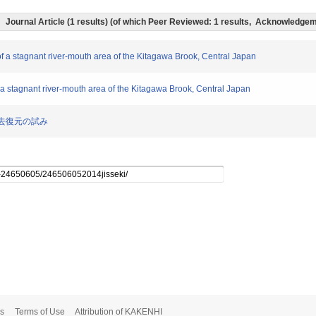
Journal Article (1 results) (of which Peer Reviewed: 1 results, Acknowledge
 of a stagnant river-mouth area of the Kitagawa Brook, Central Japan
f a stagnant river-mouth area of the Kitagawa Brook, Central Japan
近過去復元の試み
s
Terms of Use
Attribution of KAKENHI