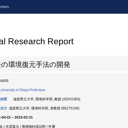
chers
al Research Report
去の環境復元手法の開発
50605
University of Shiga Prefecture
 好匡
滋賀県立大学, 環境科学部, 教授 (20241383)
 雅啓
滋賀県立大学, 環境科学部, 准教授 (80275156)
-04-01 – 2015-03-31
去 / 水質復元 / 堆積物柱状試料 / 年層