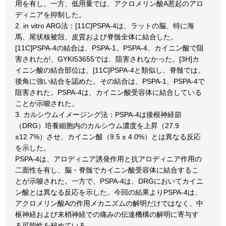
用を有し、一方、低用量では、アクロメリン酸A惹起のアロ
ディニアを抑制した。
2. in vitro ARG法：[11C]PSPA-4は、ラットの脳、特に海
馬、尾状核被殻、皮質および脊髄全体に結合した。
[11C]PSPA-4の結合は、PSPA-1、PSPA-4、カイニン酸で阻
害されたが、GYKI53655では、阻害されなかった。[3H]カ
イニン酸の結合部位は、[11C]PSPA-4と類似し、脊髄では、
後角に強い結合を認めた。その結合は、PSPA-1、PSPA-4で
阻害された。PSPA-4は、カイニン酸受容体に結合している
ことが示唆された。
3. カルシウムイメージング法：PSPA-4は後根神経節
（DRG）培養細胞内のカルシウム濃度を上昇（27.9
±12.7%）させ、カイニン酸（9.5 ± 4.0%）とは異なる反応
を示した。
PSPA-4は、アロディニア誘発作用と抗アロディニア作用の
二面性を有し、脳・脊髄でカイニン酸受容体に結合するこ
とが示唆された。一方で、PSPA-4は、DRGにおいてカイニ
ン酸とは異なる反応を示した。今回の結果よりPSPA-4は、
アクロメリン酸Aの作用メカニズムの解明だけではなく、中
枢神経および末梢神経での痛みの伝達機構の解明に寄与す
る可能性を秘めている。