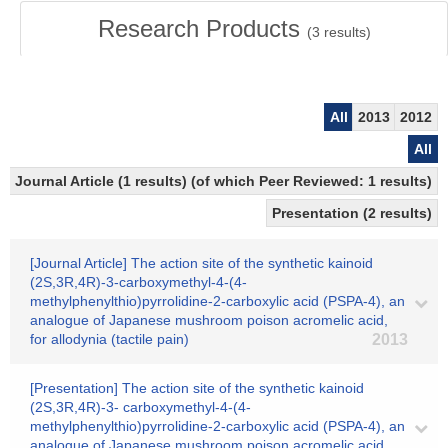
Research Products
(
3
results)
All
2013
2012
All
Journal Article (1 results) (of which Peer Reviewed: 1 results)
Presentation (2 results)
[Journal Article] The action site of the synthetic kainoid
(2S,3R,4R)-3-carboxymethyl-4-(4-
methylphenylthio)pyrrolidine-2-carboxylic acid (PSPA-4), an
analogue of Japanese mushroom poison acromelic acid,
for allodynia (tactile pain)
2013
[Presentation] The action site of the synthetic kainoid
(2S,3R,4R)-3- carboxymethyl-4-(4-
methylphenylthio)pyrrolidine-2-carboxylic acid (PSPA-4), an
analogue of Japanese mushroom poison acromelic acid,