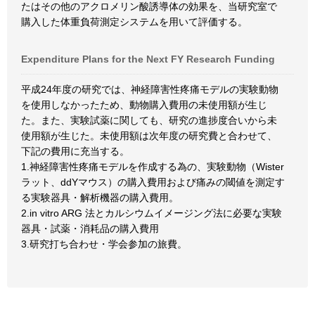
たはその他のアクロメリン酸誘導体の効果を、当研究室で
購入した体重負荷測定システムを用いて評価する。
Expenditure Plans for the Next FY Research Funding
平成24年度の研究では、神経障害性疼痛モデルの実験動物
を使用しなかったため、動物購入費用の未使用額が生じ
た。また、実験試薬に関しても、研究の進捗度合いから未
使用額が生じた。未使用額は次年度の研究費と合わせて、
下記の費用に充当する。
1.神経障害性疼痛モデルを作成する為の、実験動物（Wister
ラット、ddYマウス）の購入費用および痛みの閾値を測定す
る実験器具・解析機器の購入費用。
2.in vitro ARG 法とカルシウムイメージング法に必要な実験
器具・試薬・消耗品の購入費用
3.研究打ち合わせ・学会参加の旅費。