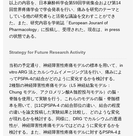
以上の内容を、日本麻酔科学会第59回学術集会および第14
回世界疼痛学会で学会発表を行い、痛みを研究のテーマと
している他の研究者らと活発な議論を交わすことができ
た。また、研究内容を学術誌「European Jouranl of
Pharmacology」に投稿し、受理された。現在は、in press
の状態である。
Strategy for Future Research Activity
当初の予定通り、神経障害性疼痛モデルの標本を用いて、in
vitro ARG 法とカルシウムイメージング法を行い、痛みによ
ってPSPA-4の結合がどのように変化するかを検討する。
2種類の神経障害性疼痛モデル（L5 神経結紮モデル：
Chung モデル、アクロメリン酸A 髄腔投与モデル）の脳・
脊髄を使用して実験を行う。これらのモデルの脳・脊髄標
本を用いて、[11C]PSPA-4 の結合部位の違い、結合の程度
の違いを論文投稿した実験結果と比較し、どのような変化
が現れるかを検討する。同様に、DRG でカルシウムの透過
性が、神経障害性疼痛モデルではどのように変化するかを
検討する。また、神経障害性疼痛モデルに対するPSPA-4ま