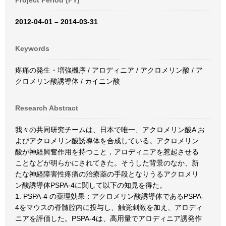
Project Period (FY)
2012-04-01 – 2014-03-31
Keywords
疼痛の発生・増強機序 / アロディニア / アクロメリン酸 / ア
クロメリン酸誘導体 / カイニン酸
Research Abstract
我々の共同研究チームは、日本で唯一、アクロメリン酸A お
よびアクロメリン酸誘導体を合成している。アクロメリン
酸が神経興奮作用を持つこと，アロディニアを惹起させる
ことなどが明らかにされてきた。そうした背景のなか、新
たな神経障害性疼痛の治療薬の手段となりうるアクロメリ
ン酸誘導体PSPA-4に関して以下の知見を得た。
1. PSPA-4 の薬理効果：アクロメリン酸誘導体であるPSPA-
4をマウスの脊髄腔内に投与し、触覚刺激を加え、アロディ
ニアを評価した。PSPA-4は、高用量でアロディニア誘発作