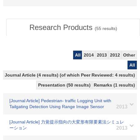
Research Products
(
55
results)
All
2014
2013
2012
Other
All
Journal Article (4 results) (of which Peer Reviewed: 4 results)
Presentation (50 results)
Remarks (1 results)
[Journal Article] Pedestrian- traffic Logging Unit with
Tailgating Detection Using Range Image Sensor
2013
[Journal Article] 力覚提示指向の大変形有限要素法シミュレ
ーション
2013