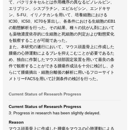
て、パクリタキセルとは作用機序の異なるビノレルビン、
エリブリン、シスプラチン、エピルビシン、エンドキサ
ン、5-FU、イリノテカンを用いて、培養細胞における
IC30、IC50、IC70を算出し、各条件における生細胞のEB1
の動態解析を行った。その結果、種々の抗がん剤において
も薬物濃度依存的に生細胞と死細胞の判定および動態変化
を観察することが可能であった。
また、本研究の遂行において、マウス頭蓋骨上に作成した
腫瘍の心肺運動によるブレを抑えこむことが必要であるた
め、独自に作製したマウス頭部固定装置を用いて最良の条
件で観察することができる腫瘍作成法を十分に検討し、さ
らにて腫瘍摘出・細胞分離後の解析に用いるフローサイト
メトリーFACSを用いて計測条件の検討を行った。
Current Status of Research Progress
Current Status of Research Progress
3: Progress in research has been slightly delayed.
Reason
マウス頭蓋骨上に作成した腫瘍をマウスの心肺運動による