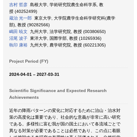
吉村 哲彦
島根大学, 学術研究院農生命科学系, 教
授 (40252499)
蔵治 光一郎
東京大学, 大学院農学生命科学研究科(農学
部), 教授 (90282566)
嶋田 暁文
九州大学, 法学研究院, 教授 (00380650)
沼尾 波子
東洋大学, 国際学部, 教授 (10265936)
執印 康裕
九州大学, 農学研究院, 教授 (60221305)
Project Period (FY)
2024-04-01 – 2027-03-31
Scientific Significance and Expected Research
Achievements
近年の降雨パターンの変化に対応するために治山・治水対
策の高度化は重要であり、社会的な意義が非常に高い研究
である。多様性に富む我が国の国土において各流域ごとで
異なる対策が必要であることは必然であり、この点に着眼