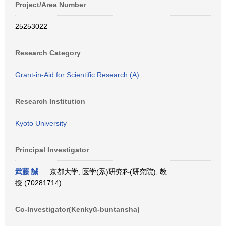
Project/Area Number
25253022
Research Category
Grant-in-Aid for Scientific Research (A)
Research Institution
Kyoto University
Principal Investigator
武藤 誠
京都大学, 医学(系)研究科(研究院), 教
授 (70281714)
Co-Investigator(Kenkyū-buntansha)