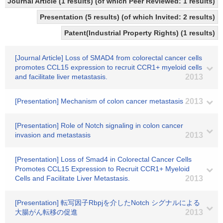
Journal Article (1 results) (of which Peer Reviewed: 1 results)
Presentation (5 results) (of which Invited: 2 results)
Patent(Industrial Property Rights) (1 results)
[Journal Article] Loss of SMAD4 from colorectal cancer cells
promotes CCL15 expression to recruit CCR1+ myeloid cells
and facilitate liver metastasis.
2013
[Presentation] Mechanism of colon cancer metastasis
2013
[Presentation] Role of Notch signaling in colon cancer
invasion and metastasis
2013
[Presentation] Loss of Smad4 in Colorectal Cancer Cells
Promotes CCL15 Expression to Recruit CCR1+ Myeloid
Cells and Facilitate Liver Metastasis.
2013
[Presentation] 転写因子Rbpjを介したNotch シグナルによる
大腸がん転移の促進
2013