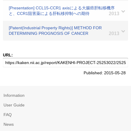
[Presentation] CCL15-CCR1 axisによる大腸癌肝転移機序
と、CCR1阻害薬による肝転移抑制への期待
2013
[Patent(Industrial Property Rights)] METHOD FOR
DETERMINING PROGNOSIS OF CANCER
2013
URL:
Published: 2015-05-28
Information
User Guide
FAQ
News