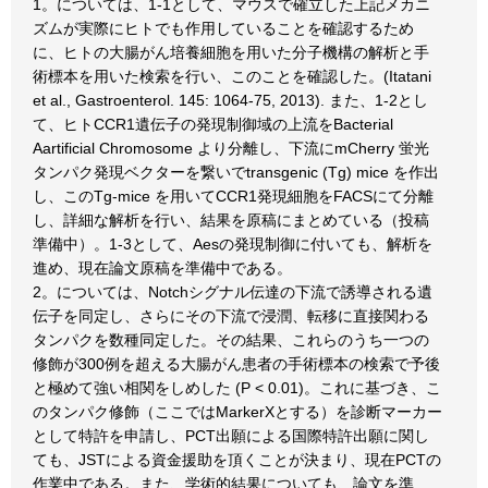
1。については、1-1として、マウスで確立した上記メカニ
ズムが実際にヒトでも作用していることを確認するため
に、ヒトの大腸がん培養細胞を用いた分子機構の解析と手
術標本を用いた検索を行い、このことを確認した。(Itatani
et al., Gastroenterol. 145: 1064-75, 2013). また、1-2とし
て、ヒトCCR1遺伝子の発現制御域の上流をBacterial
Aartificial Chromosome より分離し、下流にmCherry 蛍光
タンパク発現ベクターを繋いでtransgenic (Tg) mice を作出
し、このTg-mice を用いてCCR1発現細胞をFACSにて分離
し、詳細な解析を行い、結果を原稿にまとめている（投稿
準備中）。1-3として、Aesの発現制御に付いても、解析を
進め、現在論文原稿を準備中である。
2。については、Notchシグナル伝達の下流で誘導される遺
伝子を同定し、さらにその下流で浸潤、転移に直接関わる
タンパクを数種同定した。その結果、これらのうち一つの
修飾が300例を超える大腸がん患者の手術標本の検索で予後
と極めて強い相関をしめした (P < 0.01)。これに基づき、こ
のタンパク修飾（ここではMarkerXとする）を診断マーカー
として特許を申請し、PCT出願による国際特許出願に関し
ても、JSTによる資金援助を頂くことが決まり、現在PCTの
作業中である。また、学術的結果についても、論文を準