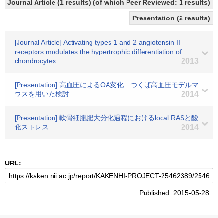
Journal Article (1 results) (of which Peer Reviewed: 1 results)
Presentation (2 results)
[Journal Article] Activating types 1 and 2 angiotensin II
receptors modulates the hypertrophic differentiation of
chondrocytes.
2013
[Presentation] 高血圧によるOA変化：つくば高血圧モデルマ
ウスを用いた検討
2014
[Presentation] 軟骨細胞肥大分化過程におけるlocal RASと酸
化ストレス
2014
URL:
Published: 2015-05-28