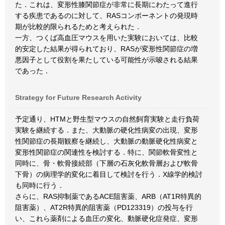
た．これは、変形性膝関節症が非常に長期にわたって進行
する疾患であるのに対して、RASコンポーネントの発現時
期が比較的限られるためと考えられた．
一方、つくば高血圧マウスを用いた実験においては、比較
的安定した結果が得られており、RASが変形性関節症の増
悪因子として役割を果たしている可能性が示唆される結果
であった．
Strategy for Future Research Activity
予定通り、HTMと野生型マウスの自然飼育実験と走行負荷
実験を継続する．また、大動脈の硬化性病変の出現、変形
性関節症の長期観察を継続し、大動脈の動脈硬化性病変と
変形性関節症の関連性を検討する．特に、関節軟骨変性と
同時に、骨・軟骨接続部（下層の石灰化軟骨層および軟骨
下骨）の病理学的変化に着目して検討を行う．X線学的検討
も同時に行う．
さらに、RAS抑制薬であるACE阻害薬、ARB（AT1R特異的
阻害薬）、AT2R特異的阻害薬（PD123319）の投与を行
い、これら薬剤による血圧の変化、動脈硬化症発症、変形