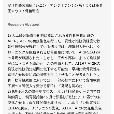
変形性膝関節症 / レニン・アンジオテンシン系 / つくば高血
圧マウス / 骨粗鬆症
Research Abstract
1) 人工膝関節置換術時に摘出される変性骨軟骨組織の
AT1R、AT2Rの免疫染色を行った．変性が比較的軽度で軟
骨中層部分が残存している切片では、増殖肥大分化し、ク
ローニングが観察される軟骨細胞において、AT1RとAT2R
の発現が確認された．しかし、症例や部位によって発現状
況にばらつきを認めた．この理由として、AT1RとAT2Rの
発現が比較的短期間に低下する可能性、早期に軟骨変性を
進行させ軟骨組織の脱落を生じさせることが考えられた．
骨・軟骨接続部においては、一部の標本において変性軟骨
下層の血管侵入を受ける部位にて発現を認めた．
2) 9週令オスの野生型マウス、およびTHMをケージ内で自
然飼育し、飼育開始後3ヶ月で頸椎脱臼法により6匹ずつ安
楽死させる．両側膝関節を取り出し、ホルマリン固定後に
EDTAで脱灰、サフラニンO染色、AT1R、AT2Rの免疫染色
を行った．THMでは9週令から軟骨に軽度の変性が認めら