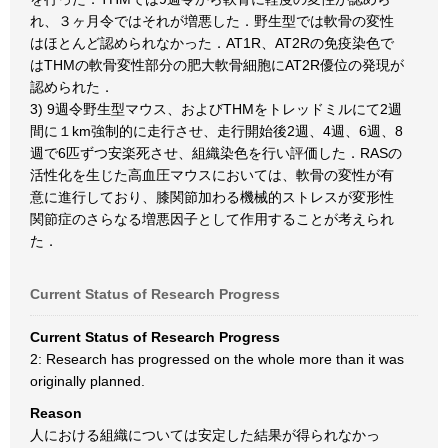
れ、３ヶ月令ではそれが増悪した．野生型では軟骨の変性
はほとんど認められなかった．AT1R、AT2Rの免疫染色で
はTHMの軟骨変性部分の肥大軟骨細胞にAT2R優位の発現が
認められた．
3) 9週令野生型マウス、およびTHMをトレッドミルにて2週
間に１km強制的に走行させ、走行開始後2週、4週、6週、8
週で6匹ずつ安楽死させ、組織染色を行い評価した．RASの
活性化を生じた高血圧マウスにおいては、軟骨の変性が有
意に進行しており、膝関節加わる機械的ストレスが変形性
関節症のさらなる増悪因子として作用することが考えられ
た．
Current Status of Research Progress
Current Status of Research Progress
2: Research has progressed on the whole more than it was
originally planned.
Reason
人における組織については安定した結果が得られなかっ