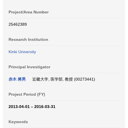
Project/Area Number
25462389
Research Institution
Kinki University
Principal Investigator
赤木 將男
近畿大学, 医学部, 教授 (00273441)
Project Period (FY)
2013-04-01 – 2016-03-31
Keywords