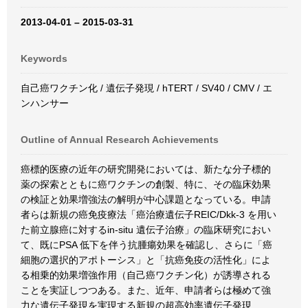
2013-04-01 – 2015-03-31
Keywords
自己癌ワクチン化 / 遺伝子発現 / hTERT / SV40 / CMV / エ
ンハンサー
Outline of Annual Research Achievements
癌標的医療の近年の研究開発においては、新たな分子標的
薬の探索とともに癌ワクチンの創製、特に、その臨床効果
の検証と効果増強法の解明が中心課題となっている。申請
者らは新規の癌免疫療法「癌治療遺伝子REIC/Dkk-3 を用い
た前立腺癌に対するin-situ 遺伝子治療」の臨床研究におい
て、既にPSA 低下を伴う抗腫瘍効果を確認し、さらに「癌
細胞の選択的アポトーシス」と「抗癌免疫の活性化」によ
る相乗的効果増強作用（自己癌ワクチン化）が誘導される
ことを実証しつつある。また、近年、申請者らは極めて強
力な遺伝子発現を実現する新規の超高効率遺伝子発現