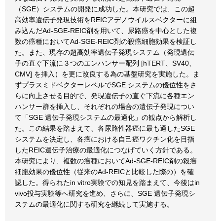
（SGE）システムの開発に成功した。本研究では、この超
高効率遺伝子発現技術をREICアデノウイルスベクターに組
み込んだAd-SGE-REIC剤を用いて、尿路癌を中心とした複
数の癌種においてAd-SGE-REIC剤の殺癌細胞効果を検証し
た。また、現存の超高効率遺伝子発現システム（発現遺伝
子の直ぐ下流に３つのエンハンサー配列 [hTERT、SV40、
CMV] を挿入）を更に改良する為の基盤研究を実施した。ま
ずプラスミドベクターレベルでSGE システムの優位性をさ
らに向上させる目的で、発現遺伝子の直ぐ下流に各種エン
ハンサー群を挿入し、それぞれの場合の遺伝子発現につい
て「SGE 遺伝子発現システムの最適化」の観点から解析し
た。この結果を踏まえて、各尿路性器癌に最も適したSGE
システムを決定し、各癌における自己癌ワクチン化を目指
したREIC遺伝子治療の最適化につなげていく方針である。
本研究により、複数の癌種においてAd-SGE-REIC剤の殺癌
細胞効果の優位性（従来のAd-REICと比較した際の）を確
認した。得られたin vitro実験での知見を踏まえて、今後はin
vivo投与実験等へ研究を進め、さらに、SGE 遺伝子発現シ
ステムの最適化に関する研究を継続して実施する。