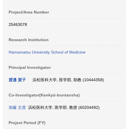
Project/Area Number
25463078
Research Institution
Hamamatsu University School of Medicine
Principal Investigator
渡邉 賀子
浜松医科大学, 医学部, 助教 (10444358)
Co-Investigator(Kenkyū-buntansha)
加藤 文度
浜松医科大学, 医学部, 教授 (60204492)
Project Period (FY)