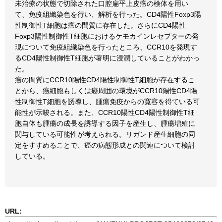
未治療の状態で切除された口腔扁平上皮癌の検体を用い
て、免疫組織染色を行い、解析を行った。CD4陽性Foxp3陽
性制御性T細胞は癌の間質に存在した。さらにCD4陽性
Foxp3陽性制御性T細胞におけるケモカインレセプターの発
現について免疫組織染色を行ったところ、CCR10を発現す
るCD4陽性制御性T細胞が著明に浸潤していることがわかっ
た。
癌の間質にCCR10陽性CD4陽性制御性T細胞が存在するこ
とから、癌細胞もしくは癌周囲の環境がCCR10陽性CD4陽
性制御性T細胞を誘導し、腫瘍免疫からの寛容を得ている可
能性が示唆される。また、CCR10陽性CD4陽性制御性T細
胞自体も腫瘍の成長を誘導する因子を産生し、腫瘍増殖に
関与している可能性が考えられる。リガンド産生細胞の同
定をすすめることで、癌の病態形成との関連について検討
している。
URL: