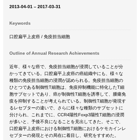
2013-04-01 – 2017-03-31
Keywords
口腔扁平上皮癌 / 免疫担当細胞
Outline of Annual Research Achievements
近年、様々な癌で、免疫担当細胞が浸潤していることが分
かってきている。口腔扁平上皮癌の癌組織中にも、様々な
種類の免疫担当細胞の浸潤が認められる。免疫担当細胞の
ひとつである制御性T細胞は、免疫抑制機能に特化したT細
胞サブセットであり、癌が制御性T細胞を誘導して、腫瘍免
疫を抑制することが考えられている。制御性T細胞が発現す
るレセプターの違いで、さらに様々な種類のサブセットに
分けられ、これまでに、CCR4陽性Foxp3陽性T細胞の浸潤
が多いと、予後不良になることを見出してきた。そこで、
口腔扁平上皮癌における制御性T細胞におけるケモカインレ
セプターの発現とその局在に着目し、研究をすすめた。