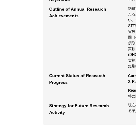
糖質
Outline of Annual Research
たる
Achievements
い。
ST
実験
間（
摂取
実験２
(D
実施
短期
Current Status of Research
Curr
2: R
Progress
Rea
特に
現在
Strategy for Future Research
る予
Activity