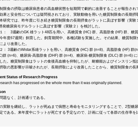
制限食の摂取は糖尿病患者の高血糖状態を短期間で劇的に改善することが報告され
効果と安全性については疑問視されており、実験動物を用いた糖質制限食の長期摂
本研究では、昨年度に引き続き糖質制限食の長期摂食がラットに及ぼす影響（実験
Z誘発糖尿病モデルラットに及ぼす影響（実験２）を検討した。
１： 3週齢のGK 雄ラット48匹を用い、高糖質食 (HC) 群、高脂肪食 (HF) 群、
今年度67週間）飼育した。飼育期間中、各種試験を実施した。その結果、糖質制限
により改善した。
： 3週齢のWistar系雄ラットを用い、高糖質食 (HC) 群 (n=8)、高脂肪食 (HF) 群(n
HC)群 (n=6)、糖尿病-高脂肪食 (DHF) 群 (n=4)、糖尿病-糖質制限食 (DLC) 群
した。糖質制限食はラットの食後高血糖を抑制したが、耐糖能およびインスリン抵
摂取の悪影響が示唆されたが、長期摂取により改善したことから、糖質制限食の長
ent Status of Research Progress
esearch has progressed on the whole more than it was originally planned.
son
問題なく、計画通りである。
の実験を継続し、ラットが死ぬまで病態と寿命をモニタリングすることで、2型糖
定である。来年度中にラットが死亡する予定なので、計画に従って各群の生存率を