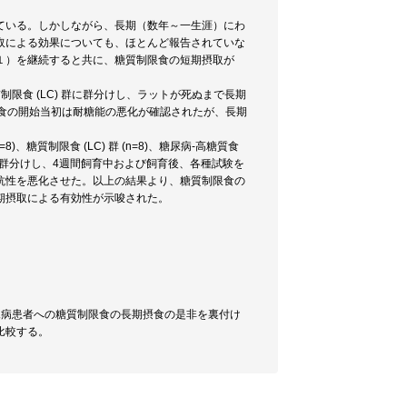
ている。しかしながら、長期（数年～一生涯）にわ
取による効果についても、ほとんど報告されていな
１）を継続すると共に、糖質制限食の短期摂取が
糖質制限食 (LC) 群に群分けし、ラットが死ぬまで長期
食の開始当初は耐糖能の悪化が確認されたが、長期
=8)、糖質制限食 (LC) 群 (n=8)、糖尿病-高糖質食
 (n=6) に群分けし、4週間飼育中および飼育後、各種試験を
抗性を悪化させた。以上の結果より、糖質制限食の
期摂取による有効性が示唆された。
尿病患者への糖質制限食の長期摂食の是非を裏付け
比較する。