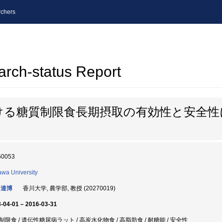
chers
arch-status Report
ける糖質制限食長期摂取の有効性と安全性
60053
wa University
 達博
香川大学, 農学部, 教授 (20270019)
-04-01 – 2016-03-31
制限食 / 遺伝性糖尿病ラット / 高炭水化物食 / 高脂肪食 / 耐糖能 / 安全性