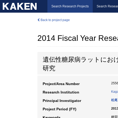
Search Research Projects
Search Resear
Back to project page
2014 Fiscal Year Rese
遺伝性糖尿病ラットにお
研究
255
Project/Area Number
Kaga
Research Institution
松尾
Principal Investigator
2013
Project Period (FY)
糖質
Keywords