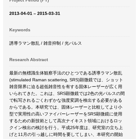
Project Period (FY)
2013-04-01 – 2015-03-31
Keywords
誘導ラマン散乱 / 雑音抑制 / 光パルス
Research Abstract
最新の無標識生体観察手法のひとつである誘導ラマン散乱
(stimulated Raman scattering, SRS)顕微鏡では、ショット
雑音限界に迫る超低雑音性を有する固体レーザーが広く用
いられてきた。これは、SRS顕微鏡では2色の光パルスの間
で転写されるごくわずかな強度変調を検出する必要がある
からである。本研究では、固体レーザーと比較してより小
型で実用性の高いファイバーレーザーをSRS顕微鏡に使用
するための新技術として高次ナイキスト領域におけるロッ
クイン検出の検討を行う。平成25年度は、研究室の立ち上
げと11月の引っ越しに時間を要してしまい、本研究の開始