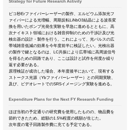
Strategy for Future Research Activity
ピコ秒Erファイバーレーザーの製作、エルビウム添加光フ
ァイバーによる光増幅、周期反転LiNbO3結晶による波長変
換を用いたポンプ光発生実験を早急に進めるとともに、高
次ナイキスト領域における雑音抑制のための干渉計及び光
検出器の設計・製作を行う。これによって、光パルスの広
帯域雑音低減の効果を今年度前半に検証したい。光検出器
の製作で鍵となるのは、LC共振により広帯域に高周波信号
を得るための回路であり、ここは設計と試作を何度か繰り
返す必要がある。
原理検証が成功した場合、本年度後半において、現有する
ストークス光源（Ybファイバーレーザー）との同期実験、
及び、ビデオレートでのSRSイメージング実験を進める。
Expenditure Plans for the Next FY Research Funding
ほぼ当初の予定通りの研究費を使用したものの、物品費を
節約できたため、総額の1.5%程度の残額が生じた。
次年度の電子回路製作費に充てる予定である。