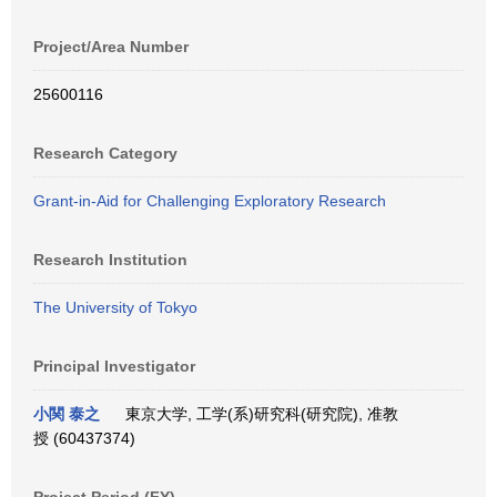
Project/Area Number
25600116
Research Category
Grant-in-Aid for Challenging Exploratory Research
Research Institution
The University of Tokyo
Principal Investigator
小関 泰之
東京大学, 工学(系)研究科(研究院), 准教
授 (60437374)