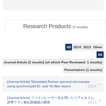
Research Products
(
3
results)
All
2014
2013
Other
All
Journal Article (2 results) (of which Peer Reviewed: 1 results)
Presentation (1 results)
[Journal Article] Stimulated Raman spectral microscope
using synchronized Er- and Yb-fiber lasers
2014
[Journal Article] ファイバレーザー光を用いたリアルタイム
誘導ラマン散乱顕微鏡の開発
2013