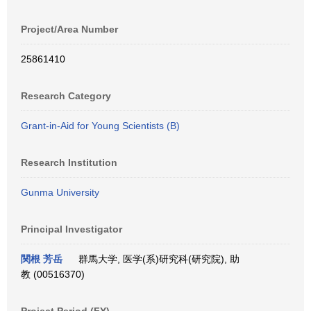
Project/Area Number
25861410
Research Category
Grant-in-Aid for Young Scientists (B)
Research Institution
Gunma University
Principal Investigator
関根 芳岳
群馬大学, 医学(系)研究科(研究院), 助
教 (00516370)