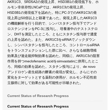
AKR1C3、SRD5A2の発現上昇、HSD3B1の発現低下を、ホ
ルモン非依存性LNCaPでは、AKR1C3の発現上昇、
HSD3B1の発現低下を認めた。特にPC-3でのAKR1C3の発
現上昇は50倍以上と顕著であった。発現上昇したAKR1C3
の機能解析を行う目的で、シンバスタチン投与下でアンド
ロステンジオンをPC-3に投与し、培養液中のテストステロ
ン、DHTを測定したところ、ともにスタチン投与群で濃度
の上昇を認めた。また、AKR1C3をsiRNAでノックダウン
し、シンバスタチンを投与したところ、コントロールsiRNA
をトランスフェクションした群に比べ、さらなる細胞増殖
効果及び遊走能抑制効果を認めた。同様に、AKR1C3の阻害
作用を持つmeclofenamic acidをsimvastatinに併用したとこ
ろ、同様の効果を認めた。スタチン投与により、de novo
アンドロゲン産生経路の酵素の発現が変化し、さらにその
変化をターゲットとする薬剤の併用が、ホルモン不応性前
立腺癌に対して効果がある可能性が示唆された。
Current Status of Research Progress
Current Status of Research Progress