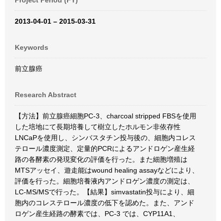
Project Period (FY)
2013-04-01 – 2015-03-31
Keywords
前立腺癌
Research Abstract
【方法】前立腺癌細胞PC-3、charcoal stripped FBSを使用
した培地にて長期培養して樹立したホルモン非依存性
LNCaPを使用し、シンバスタチン投与後の、細胞内コレス
テロール濃度測定、定量的PCRによるアンドロゲン産生経
路の各酵素の発現変化の評価を行った。また細胞増殖は
MTSアッセイ、遊走能はwound healing assayなどにより、
評価を行った。細胞培養液内アンドロゲン濃度の測定は、
LC-MS/MSで行った。【結果】simvastatin投与により、細
胞内のコレステロール濃度の低下を認めた。また、アンド
ロゲン産生経路の酵素では、PC-3 では、CYP11A1、