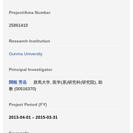
Project/Area Number
25861410
Research Institution
Gunma University
Principal Investigator
関根 芳岳
群馬大学, 医学(系)研究科(研究院), 助
教 (00516370)
Project Period (FY)
2013-04-01 – 2015-03-31