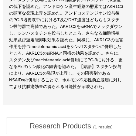
の低下を認めた。アンドロゲン産生経路の酵素ではAKR1C3
の顕著な発現上昇を認めた。アンドロステンジオン投与後
のPC-3培養液中におけるT及びDHT濃度はどちらもスタチ
ン投与群で高値であった。AKR1C3をsiRNAでノックダウン
し、シンバスタチンを投与したところ、さらなる細胞増殖
効果及び遊走能抑制効果を認めた。同様に、AKR1C3の阻害
作用を持つmeclofenamic acidをシンバスタチンに併用した
ところ、AKR1C3のsiRNAと同様の効果を認めた。さらに、
スタチン及びmeclofenamic acid併用にてPC-3における、更
なるAktのリン酸化の阻害を認めた。【結語】スタチン投与
により、AKR1C3の発現が上昇し、その阻害剤である
NSAIDsの併用することで、ホルモン不応性前立腺癌に対し
てより抗腫瘍効果の得られる可能性が示唆された。
Research Products
(
1
results)