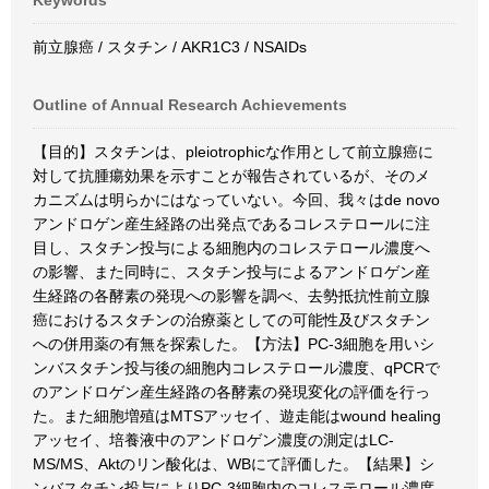
Keywords
前立腺癌 / スタチン / AKR1C3 / NSAIDs
Outline of Annual Research Achievements
【目的】スタチンは、pleiotrophicな作用として前立腺癌に
対して抗腫瘍効果を示すことが報告されているが、そのメ
カニズムは明らかにはなっていない。今回、我々はde novo
アンドロゲン産生経路の出発点であるコレステロールに注
目し、スタチン投与による細胞内のコレステロール濃度へ
の影響、また同時に、スタチン投与によるアンドロゲン産
生経路の各酵素の発現への影響を調べ、去勢抵抗性前立腺
癌におけるスタチンの治療薬としての可能性及びスタチン
への併用薬の有無を探索した。【方法】PC-3細胞を用いシ
ンバスタチン投与後の細胞内コレステロール濃度、qPCRで
のアンドロゲン産生経路の各酵素の発現変化の評価を行っ
た。また細胞増殖はMTSアッセイ、遊走能はwound healing
アッセイ、培養液中のアンドロゲン濃度の測定はLC-
MS/MS、Aktのリン酸化は、WBにて評価した。【結果】シ
ンバスタチン投与によりPC-3細胞内のコレステロール濃度