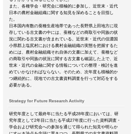
また、各種学会・研究会に積極的に参加し、近世末・近代
日本の農村金融組織に関する知見を深めることを目指し
た。
日本国内有数の蚕種生産地帯であった長野県上田地方に現
存している古文書の中には、蚕種などの商取引や同族の状
況に関わる古文書が含まれている。近世末・近代の信濃国
小県郡上塩尻村における農村金融組織の実態を把握するた
めには、農村金融組織それ自体の文書に加えて、蚕種など
の商取引や同族の状況に関する古文書も確認した上で、近
世末・近代の金融に関する情報についての整理・検討を進
めていかなければならない。そのため、次年度も積極的か
つ継続的に、現地での古文書資料調査を行って対応をする
必要がある。
Strategy for Future Research Activity
研究年度として最終年に当たる平成28年度においては、研
究年度として2年目に当たる平成27年度に行った資料調査・
学会および研究会への参加を通じて得られた知見や明らか
にすべき論点を念頭に置きつつ、長野県での古文書資料調