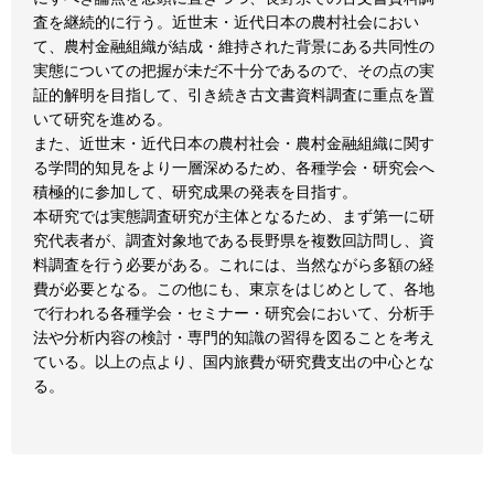
査を継続的に行う。近世末・近代日本の農村社会におい
て、農村金融組織が結成・維持された背景にある共同性の
実態についての把握が未だ不十分であるので、その点の実
証的解明を目指して、引き続き古文書資料調査に重点を置
いて研究を進める。
また、近世末・近代日本の農村社会・農村金融組織に関す
る学問的知見をより一層深めるため、各種学会・研究会へ
積極的に参加して、研究成果の発表を目指す。
本研究では実態調査研究が主体となるため、まず第一に研
究代表者が、調査対象地である長野県を複数回訪問し、資
料調査を行う必要がある。これには、当然ながら多額の経
費が必要となる。この他にも、東京をはじめとして、各地
で行われる各種学会・セミナー・研究会において、分析手
法や分析内容の検討・専門的知識の習得を図ることを考え
ている。以上の点より、国内旅費が研究費支出の中心とな
る。