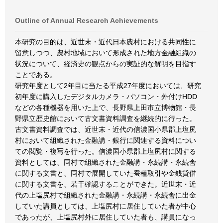
Outline of Annual Research Achievements
本研究の目的は、近世末・近代日本農村における共同性に
留意しつつ、農村地域において形成された地方金融組織の
状況について、経済史の観点からの実証的な解明を目指す
ことである。
研究年度として2年目に当たる平成27年度においては、研究
初年度に購入したデジタルカメラ・パソコン・外付けHDD
などの各種機器を用いた上で、長野県上田市立博物館・長
野県立歴史館において古文書資料調査を継続的に行った。
古文書資料調査では、近世末・近代の信濃国小県郡上塩尻
村において組織された金融講・銀行に関連する資料につい
ての閲覧・複写を行った。信濃国小県郡上塩尻村に関する
資料としては、同村で組織された金融講・永続講・永続舎
に関する文書と、同村で展開していた蚕種取引や金銭貸借
に関する文書を、若干確認することができた。近世末・近
代の上塩尻村で組織された金融講・永続講・永続舎に出金
していた講員としては、上塩尻村に居住していた者が中心
であったが、上塩尻村外に居住していた者も、講員になっ