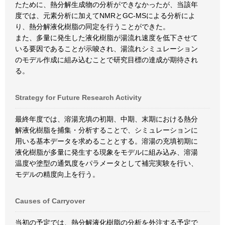
たために、熱分解生成物の分析ができなかったが、当該年
度では、元素分析に加えてNMRとGC-MSによる分析によ
り、熱分解液化樹脂の同定を行うことができた。
また、多量に発生した液化樹脂が湯流れ速度を低下させて
いる要因であることが示唆され、湯流れシミュレーション
のモデル作成に組み込むことで研究目標の達成が期待され
る。
Strategy for Future Research Activity
最終年度では、溶湯充填の初期、中期、末期における熱分
解液化樹脂を捕集・分析することで、シミュレーションに
用いる基本データを求めることとする。溶湯の充填初期に
液化樹脂が多量に発生する現象をモデルに組み込み、溶湯
温度や塗型の通気度をパラメータとして補完実験を行い、
モデルの精度向上を行う。
Causes of Carryover
当初の予定では、熱分解液化樹脂の分析を外注する予定で