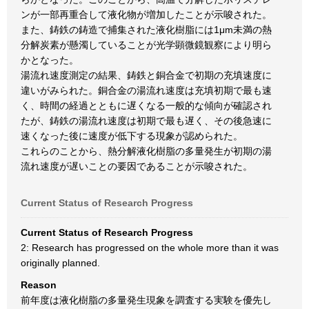
ンが一部再重合して液化物が増加したことが示唆された。
また、鋳鉄の鋳造で捕集された液化樹脂には1μm未満の熱
分解炭素が懸濁していることが光学顕微鏡観察により明ら
かとなった。
湯流れ速度測定の結果、鋳鉄と銅合金で初期の充填速度に
違いがみられた。銅合金の湯流れ速度は充填初期で最も速
く、時間の経過とともに遅くなる一般的な傾向が確認され
たが、鋳鉄の湯流れ速度は初期で最も遅く、その後急速に
速くなった後に速度が低下する現象が認められた。
これらのことから、熱分解液化樹脂の多量発生が初期の湯
流れ速度が遅いことの要因であることが示唆された。
Current Status of Research Progress
Current Status of Research Progress
2: Research has progressed on the whole more than it was
originally planned.
Reason
前年度は液化樹脂の多量発生現象を調査する実験を優先し