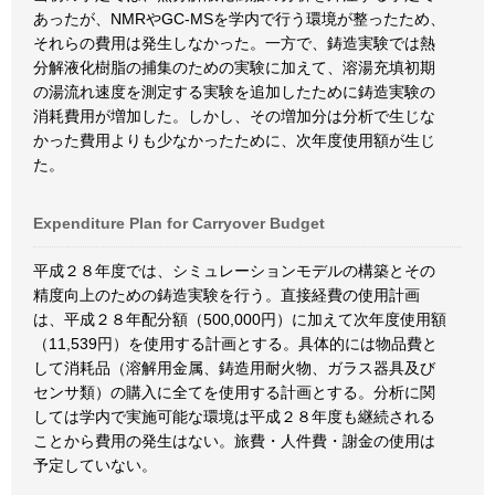
あったが、NMRやGC-MSを学内で行う環境が整ったため、
それらの費用は発生しなかった。一方で、鋳造実験では熱
分解液化樹脂の捕集のための実験に加えて、溶湯充填初期
の湯流れ速度を測定する実験を追加したために鋳造実験の
消耗費用が増加した。しかし、その増加分は分析で生じな
かった費用よりも少なかったために、次年度使用額が生じ
た。
Expenditure Plan for Carryover Budget
平成２８年度では、シミュレーションモデルの構築とその
精度向上のための鋳造実験を行う。直接経費の使用計画
は、平成２８年配分額（500,000円）に加えて次年度使用額
（11,539円）を使用する計画とする。具体的には物品費と
して消耗品（溶解用金属、鋳造用耐火物、ガラス器具及び
センサ類）の購入に全てを使用する計画とする。分析に関
しては学内で実施可能な環境は平成２８年度も継続される
ことから費用の発生はない。旅費・人件費・謝金の使用は
予定していない。