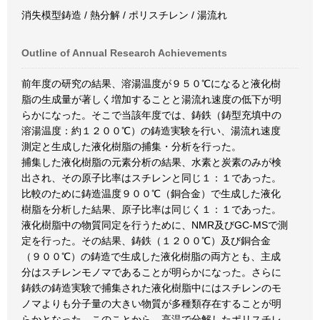
消失模型鋳造 / 熱分解 / ポリスチレン / 湯流れ
Outline of Annual Research Achievements
前年度の研究の結果、溶湯温度が９５０℃になると液化樹
脂の生成量が著しく増加することと湯流れ速度の低下が明
らかになった。そこで当該年度では、鋳鉄（鋳型充填中の
溶湯温度：約１２００℃）の鋳造実験を行い、湯流れ速度
測定と生成した液化樹脂の捕集・分析を行った。
捕集した液化樹脂の元素分析の結果、水素と炭素のみが検
出され、その原子比率はスチレンと同じ１：１であった。
比較のために鋳造温度９００℃（銅合金）で生成した液化
樹脂を分析した結果、原子比率は同じく１：１であった。
液化樹脂中の物質同定を行うために、NMR及びGC-MSで測
定を行った。その結果、鋳鉄（１２００℃）及び銅合金
（９００℃）の鋳造で生成した液化樹脂の両方とも、主成
分はスチレンモノマであることが明らかになった。さらに
鋳鉄の鋳造実験で捕集された液化樹脂中にはスチレンのモ
ノマよりも分子量の大きい物質が多種類存在することが明
らかとなった。このことから、高温で分解したポリスチレ