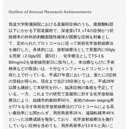
Outline of Annual Research Achievements
筑波大学附属病院における直腸癌症例のうち、腹膜翻転部
以下にかかる下部直腸癌で、深達度cT3, cT4の症例かつ切
除標本の外科的剥離面陰性確保が困難な症例を対象とし
て、定められたプロトコールに従って術前化学放射線療法
を施行した。具体的には、放射線療法として骨盤内に50gly
を照射（2.0gly/回 週5日）、化学療法としてTS-1を
80mg/m2を放射線照射日に投与した。本治療ならびに手術
検体などの取扱いは、十分なインフォームドコンセントを
得た上で行っている。平成27年度においては、新たに2症例
の登録が得られ、現在まで合計19症例となった。平成28年
以降も継続して本研究を行い、臨床症例の集積を予定して
いる。一方、これまでの研究で直腸癌に対する化学放射線
療法により、組織学的奏効率50％、術前のdown staging率
が77％を示す術前化学放射線療法のプロトコールによる高
い奏効率にも関わらず、局所再発率26％、遠隔転移率48％
といった治療成績を報告しており、化学放射線療法を施行
していない症例を含めても、局所再発率が13.6％と高いこ