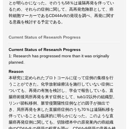
とが明らかになった。そのうち58％は遠隔再発を伴ってい
るため、それらの症例に関して、高再発危険群として、癌
幹細胞マーカーであるCD444v9の発現を調べ、再発に関す
る意義を検討する予定である。
Current Status of Research Progress
Current Status of Research Progress
1: Research has progressed more than it was originally
planned.
Reason
本研究に定められたプロトコールに従って症例の集積を行
うことができた。化学放射線療法を施行していない症例に
ついても、再発の有無を検討し、学会で報告している。直
腸癌術後局所再発を来す症例として、tub1/2以外の組織型、
リンパ節転移例、脈管侵襲陽性症例などの因子が抽出で
き、局所再発を来した直腸癌症例のうち70％は遠隔転移を
伴っていることも臨床的に明らかになった。このような直
腸癌再発症例に関しても、切除標本中の原発巣内の癌組織
中のCD44v9 の発現の程度を調べ、CD44v9発現の意義を検