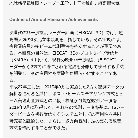
地球惑星電離圏 / レーダー工学 / 非干渉散乱 / 超高層大気
Outline of Annual Research Achievements
次世代の非干渉散乱レーダー計画（EISCAT_3D）では、超
高層大気の3次元立体観測を目指している。その実現には、
複数受信局の多ビーム観測手法を確立することが重要であ
る。本研究の目的は、EISCAT_3Dのプロトタイプ受信局
（KAIRA）を用いて、現行の欧州非干渉散乱（EISCAT）レ
ーダーから2方向に送信される電波を分離して検出する手法
を開発し、その有用性を実験的に明らかにすることであ
る。
平成27年度には、2015年9月に実施した2方向観測データの
解析を進めると共に、ポスト･ビームステアリング方式とビ
ーム高速走査方式との比較・検証が可能な観測データを
2016年3月に取得した。それらの観測データを基に、ISレー
ダービームを複数受信するシステムとしての有用性を共同
研究者と議論した。さらに、多方向観測手法の更なる改善
方法を検討することができた。