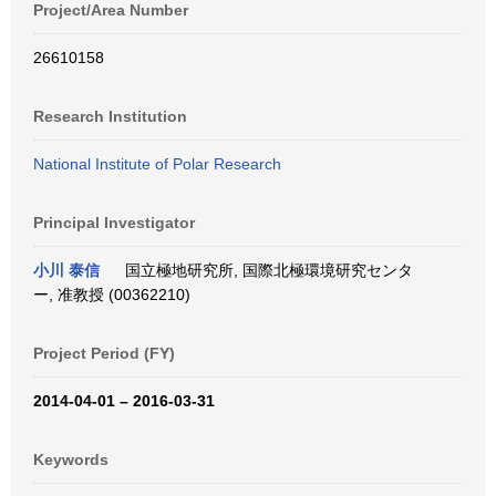
Project/Area Number
26610158
Research Institution
National Institute of Polar Research
Principal Investigator
小川 泰信
国立極地研究所, 国際北極環境研究センタ
ー, 准教授 (00362210)
Project Period (FY)
2014-04-01 – 2016-03-31
Keywords