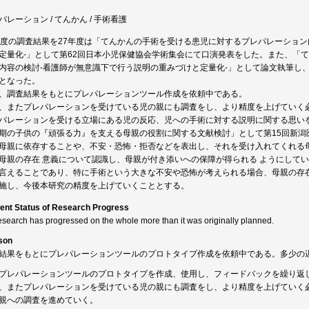
パレーション / てんかん / 手術看護
年度の調査結果を27年度は「てんかんの手術を受ける患児に対するプレパレーショ
定量化-」として第62回日本小児保健協会学術集会にて口演発表をした。また、「
内容の検討-看護師が無意識下で行う説明の重みづけと定量化-」として論文執筆し
となった。
、調査結果をもとにプレパレーションツール作成を依頼中である。
、またプレパレーションを受けている児の親にも調査をし、より精度を上げていく
パレーションを受ける立場にある児の反応、児への手術に対する説明に関する思い
期の子供の『頑張る力』を支える母親の役割に関する文献検討」として第15回新潟
母親に依存することや、不安・恐怖・拒否などを表出し、それを受け入れてくれる
母親の存在 意義について認識し、母親が付き添いへの保障が得られる ようにして
言えることであり、特に手術という大きな不安や恐怖が考えられる場合、母親の存
施し、今後本研究の精度を上げていくこととする。
ent Status of Research Progress
esearch has progressed on the whole more than it was originally planned.
son
結果をもとにプレパレーションツールのプロトタイプ作成を依頼中である。多少の
プレパレーションツールのプロトタイプを作成、使用し、フィードバックを繰り返
、またプレパレーションを受けている児の親にも調査をし、より精度を上げていく
親への調査を進めていく。