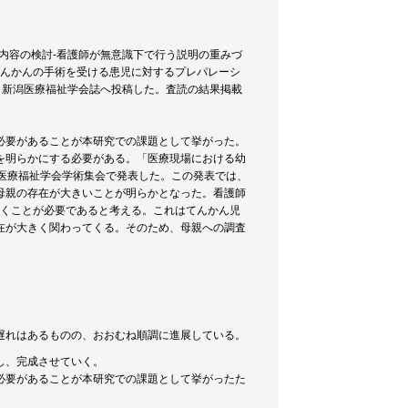
ン内容の検討-看護師が無意識下で行う説明の重みづ
てんかんの手術を受ける患児に対するプレパレーシ
、新潟医療福祉学会誌へ投稿した。査読の結果掲載
必要があることが本研究での課題として挙がった。
を明らかにする必要がある。「医療現場における幼
医療福祉学会学術集会で発表した。この発表では、
母親の存在が大きいことが明らかとなった。看護師
いくことが必要であると考える。これはてんかん児
在が大きく関わってくる。そのため、母親への調査
遅れはあるものの、おおむね順調に進展している。
し、完成させていく。
必要があることが本研究での課題として挙がったた