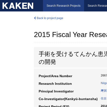
Search Research Projects
Search Resear
Back to project page
2015 Fiscal Year Rese
手術を受けるてんかん患
の開発
266
Project/Area Number
Niig
Research Institution
坪川
Principal Investigator
住吉
Co-Investigator(Kenkyū-buntansha)
2014
Project Period (FY)