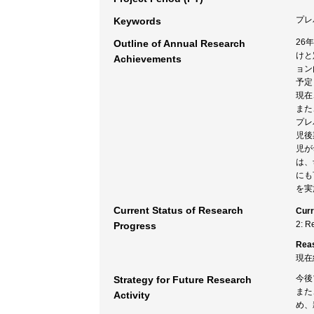
プレ
Keywords
26
Outline of Annual Research
けと
Achievements
ョン
予定
現在
また
プレ
児後
児が
は、
にも
を実
Current Status of Research
Curr
2: R
Progress
Rea
現在
今後
Strategy for Future Research
また
Activity
め、