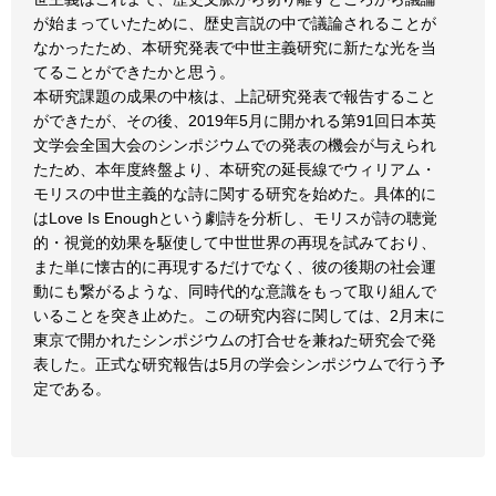
が始まっていたために、歴史言説の中で議論されることが
なかったため、本研究発表で中世主義研究に新たな光を当
てることができたかと思う。
本研究課題の成果の中核は、上記研究発表で報告すること
ができたが、その後、2019年5月に開かれる第91回日本英
文学会全国大会のシンポジウムでの発表の機会が与えられ
たため、本年度終盤より、本研究の延長線でウィリアム・
モリスの中世主義的な詩に関する研究を始めた。具体的に
はLove Is Enoughという劇詩を分析し、モリスが詩の聴覚
的・視覚的効果を駆使して中世世界の再現を試みており、
また単に懐古的に再現するだけでなく、彼の後期の社会運
動にも繋がるような、同時代的な意識をもって取り組んで
いることを突き止めた。この研究内容に関しては、2月末に
東京で開かれたシンポジウムの打合せを兼ねた研究会で発
表した。正式な研究報告は5月の学会シンポジウムで行う予
定である。