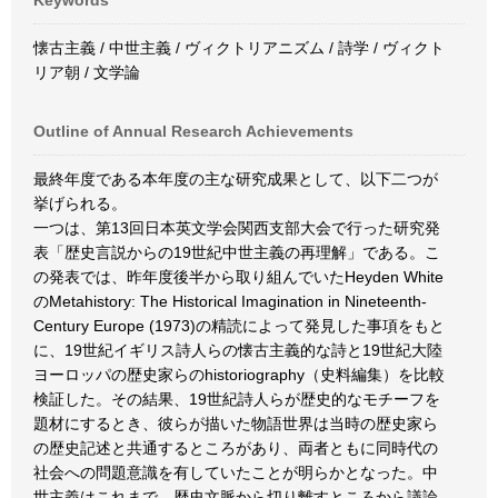
Keywords
懐古主義 / 中世主義 / ヴィクトリアニズム / 詩学 / ヴィクト
リア朝 / 文学論
Outline of Annual Research Achievements
最終年度である本年度の主な研究成果として、以下二つが
挙げられる。
一つは、第13回日本英文学会関西支部大会で行った研究発
表「歴史言説からの19世紀中世主義の再理解」である。こ
の発表では、昨年度後半から取り組んでいたHeyden White
のMetahistory: The Historical Imagination in Nineteenth-
Century Europe (1973)の精読によって発見した事項をもと
に、19世紀イギリス詩人らの懐古主義的な詩と19世紀大陸
ヨーロッパの歴史家らのhistoriography（史料編集）を比較
検証した。その結果、19世紀詩人らが歴史的なモチーフを
題材にするとき、彼らが描いた物語世界は当時の歴史家ら
の歴史記述と共通するところがあり、両者ともに同時代の
社会への問題意識を有していたことが明らかとなった。中
世主義はこれまで、歴史文脈から切り離すところから議論