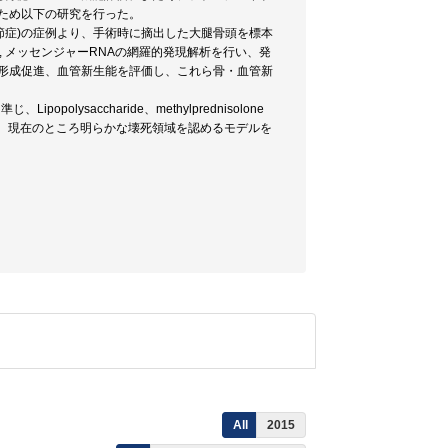
るため以下の研究を行った。
節症)の症例より、手術時に摘出した大腿骨頭を標本
, メッセンジャーRNAの網羅的発現解析を行い、発
て、骨形成促進、血管新生能を評価し、これら骨・血管新
saccharide、methylprednisolone
。現在のところ明らかな壊死領域を認めるモデルを
All
2015