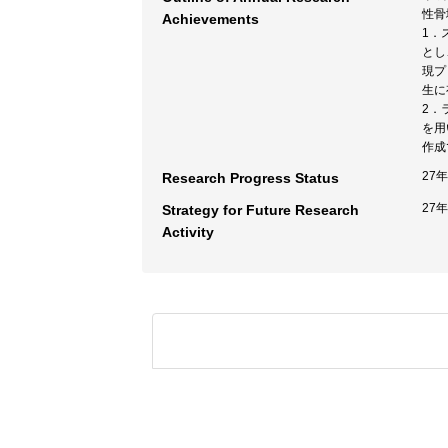
性骨
Achievements
1．
とし
現プ
生に
2．
を用
作成
27
Research Progress Status
27
Strategy for Future Research
Activity