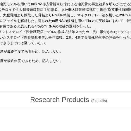
壊死モデルを用いてmiRNA導入骨髄単核球による壊死骨の再生効果を明らかにす
ステロイド性大腿骨頭壊死症手術患者、また非大腿骨頭壊死症手術患者(変形性股関
、大腿骨頭より採取した骨髄よりRNAを精製し、マイクロアレー法を用いたmiRNA
ロファイルを解析した。得られたmiRNAの候補を用いてin vitro実験系におい
有用であると思われる4つのmiRNAの候補の選別を行った。
ラットステロイド性骨壊死症モデルの作成方法確立のため、先に報告されたモデルに準じ、Lipopoly
いたステロイド性骨壊死モデルを作成後、2週、4週で骨壊死発生率の評価を行った
できるまでには至っていない。
年度が最終年度であるため、記入しない。
年度が最終年度であるため、記入しない。
Research Products
(
2
results)