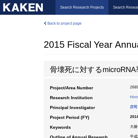
Search Research Projects
Search Resear
Back to project page
2015 Fiscal Year Annu
骨壊死に対するmicro
268
Project/Area Number
Hiro
Research Institution
庄司
Principal Investigator
2014
Project Period (FY)
大腿骨
Keywords
平成
Outline of Annual Research