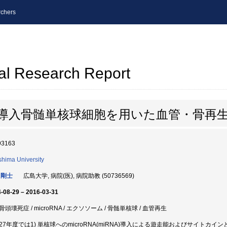
chers
al Research Report
RNA導入骨髄単核球細胞を用いた血管・骨再
93163
shima University
 剛士
広島大学, 病院(医), 病院助教 (50736569)
-08-29 – 2016-03-31
頭壊死症 / microRNA / エクソソーム / 骨髄単核球 / 血管再生
27年度では1) 単核球へのmicroRNA(miRNA)導入による遊走能およびサイトカイ