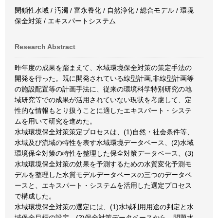
閉鎖性水域 / 汚濁 / 富永養化 / 自然浄化 / 総合モデル / 環境
保全対策 / エキスパートシステム
Research Abstract
昨年度の成果を踏まえて、水域環境保全対策の策定手法の
開発を行った。既に開発されている線型計画,非線型計画等
の施設配置等の計画手法に、従来の環境科学特別研究の地
域研究等での成果が活用されていない現状を考慮して、定
性的な情報もとり扱うことに適したエキスパート・システ
ムを用いて研究を進めた。
水域環境保全対策策定プロセスは、(1)自然・社会条件等、
水域及び流域の特性を表す水域環境データベース、(2)水域
環境保全対策の特性を整理した保全対策データベース、(3)
水域環境保全対策の効果を予測するための水質変化予測モ
デルを整理した水質モデルデータベースの三つのデータベ
ースと、エキスパート・システムを活用した選定プロセス
で構成した。
水域環境保全対策の選定には、(1)水域利用用途の判定と水
域保全目標の設定、(2)保全対策データベースから、問題水