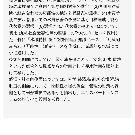
域の環境保全に利用可能な個別対策の選定、(3)各個別対策
間の組み合わせの可能性の検討と代替案の選択、(4)水質予
測モデルを用いての水質改善の予測に基く目標達成可能な
代替案の選択、(5)選択された代替案のそれぞれについて、
費用,効果,社会受容性等の整理、の5つのプロセスを採用し
た。特に「水域特性-保全対策関連」知識ベース、「対策組
み合わせ可能性」知識ベースを作成し、仮想的な水域につ
いて適用した。
技術的側面については、霞ケ浦を例にとり、治水,利水,環境
といった総合的な観点からの計画として導水計画を取り上
げて検討した。
経済・社会的側面については、科学,経済,技術,社会慣習,法
制度の側面において、閉鎖性水域の保全・管理の対策の課
題として何が重要であるかを抽出し、エキスパート・シス
テムの担うべき役割を考察した。