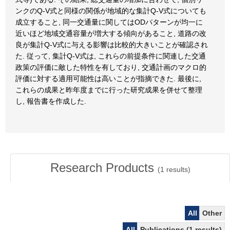
ンクのQ-V式と同様の関係が地域的な集計Q-V式についても
成立すること, 同一交通量に関してはODパターンが均一に
近いほど地域交通容量が増大する傾向があること, 道路の改
良が集計Q-V式に与える影響は比較的大きいことが確認され
た. 従って, 集計Q-V式は, これらの前提条件に関連した交通
政策の評価に敵した特性を有しており, 交通計画のマクロ的
評価に対する適用可能性は高いことが指摘できた. 最後に,
これらの成果と昨年度までに行った研究成果を併せて整理
し, 報告書を作成した.
Research Products
(
1
results)
All
Other
All
Publications (1 results)