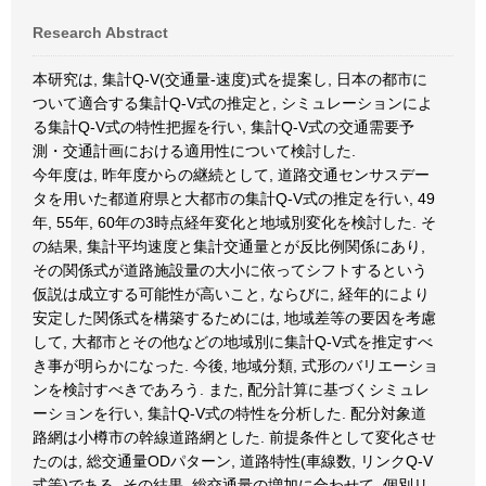
Research Abstract
本研究は, 集計Q-V(交通量-速度)式を提案し, 日本の都市に
ついて適合する集計Q-V式の推定と, シミュレーションによ
る集計Q-V式の特性把握を行い, 集計Q-V式の交通需要予
測・交通計画における適用性について検討した.
今年度は, 昨年度からの継続として, 道路交通センサスデー
タを用いた都道府県と大都市の集計Q-V式の推定を行い, 49
年, 55年, 60年の3時点経年変化と地域別変化を検討した. そ
の結果, 集計平均速度と集計交通量とが反比例関係にあり,
その関係式が道路施設量の大小に依ってシフトするという
仮説は成立する可能性が高いこと, ならびに, 経年的により
安定した関係式を構築するためには, 地域差等の要因を考慮
して, 大都市とその他などの地域別に集計Q-V式を推定すべ
き事が明らかになった. 今後, 地域分類, 式形のバリエーショ
ンを検討すべきであろう. また, 配分計算に基づくシミュレ
ーションを行い, 集計Q-V式の特性を分析した. 配分対象道
路網は小樽市の幹線道路網とした. 前提条件として変化させ
たのは, 総交通量ODパターン, 道路特性(車線数, リンクQ-V
式等)である. その結果, 総交通量の増加に合わせて, 個別リ