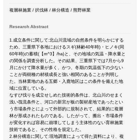
複層林施業 / 択伐林 / 林分構造 / 熊野林業
Research Abstract
1.成立条件に関して:北山川流域の自然条件を明らかにする
ため、三重県下各地におけるスギ(林齢40年時)・ヒノキ(同
60年時)の蓄積(【m^3】/ha)と、その地域の気温・降水量と
の関係を調査分析した。その結果、三重県下では7月から9
月にかけて降水量が多く、かつ、冬期の気温低下の少ない
ことが両樹種の材積成長と強い相関のあることが判明し
た。当林業地のある五郷・入鹿地区はこの条件を備えた地
域に位置している。
なすび伐りを成立せしめた技術的条件は、北山川のせまく
浅い筏流条件と、河口の新宮が板の製材産地であったとい
う市場条件とによって外部的に規制されて、結果的に複層
林が形成されたものである。したがって、搬出・市場条件
が変化すれば容易に崩壊してしまう主体性のない育林施業
技術であると、その性格を規定した。
2.林分構造に関して:現地調査によって得た資料により、複