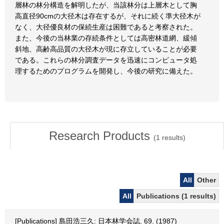
層林の林分構造を解明したが、当該林分は上層木として胸
高直径90cmの大径木は存在するが、それに続く準大径木が
なく、大径優良材の保続生産は困難であると考察された。
また、今後の当林業の存続条件としては高密林道網、緩傾
斜地、高齢高品質の大径木が現に存立していることが必要
である。これらの林分調査データを迅速にコンピュータ処
理するためのプログラムを開発し、今後の研究に備えた。
Research Products
(
1
results)
All
Other
All
Publications (1 results)
[Publications] 島田浩三久: 日本林学会誌. 69. (1987)