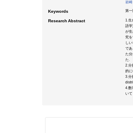
岩崎
第一
Keywords
1.
Research Abstract
語学
が生
究を
しい
であ
た分
た.
2.
的に
3.
di
4.
いて