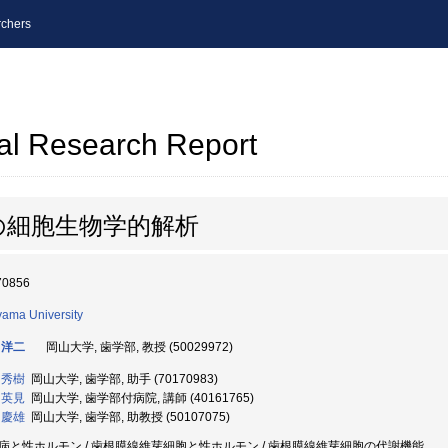
chers
al Research Report
の細胞生物学的解析
70856
ama University
 洋二
岡山大学, 歯学部, 教授 (50029972)
 秀樹
岡山大学, 歯学部, 助手 (70170983)
 英見
岡山大学, 歯学部付病院, 講師 (40161765)
 慶雄
岡山大学, 歯学部, 助教授 (50107075)
病と性ホルモン / 歯根膜線維芽細胞と性ホルモン / 歯根膜線維芽細胞の代謝機能