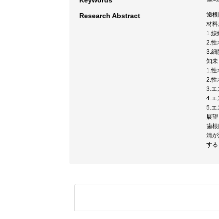
Keywords
歯根
Research Abstract
材料
1.
2.
3.
知未
1.
2.
3.
4.
5.
展望
歯根
清が
する