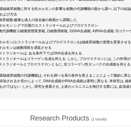
膜線維芽細胞に対する性ホルモンの影響を細胞の代謝機能の面から調べ, 以下の結論
および方法
線維芽細胞:健康な成人の抜去歯の根面から調製した.
性ホルモン:シグマ社製のエストラジオールおよびプロゲステロン
細胞代謝機能:1)細胞形態変形能, 2)細胞増殖能, 3)DNA合成能, 4)RNA合成能, 5)コ
性ホルモン(エストラジオールおよびプロゲステロン)は線維芽細胞の形態を変形させる
性ホルモンは細胞増殖を遅延させる.
エストラジオールは, ある条件下ではDNA合成を抑える.
エストラジオールはコラーゲン合成を抑える. しかし, プロゲステロンには, この作用が
エストラジオールとプロゲステロンともに, 非コラーゲン性タンパクの合成能を抑える
膜線維芽細胞の代謝機能は, それを調べる系の条件を変えることによって微妙に異な
添加されるか否かによって, DNA合成能やRNA合成能は著明に異なる. 本研究は,
ものではない. しかし, 研究を発展させ, 上述のメカニズムを検討する際には, 血
Research Products
(
1
results)