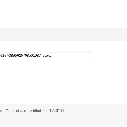
s
Terms of Use
Attribution of KAKENHI