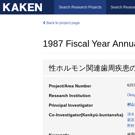
Search Research Projects
Search Resear
Back to project page
1987 Fiscal Year Annu
性ホルモン関連歯周疾患
625
Project/Area Number
Okay
Research Institution
村山
Principal Investigator
清水
Co-Investigator(Kenkyū-buntansha)
栗原
野村
歯周