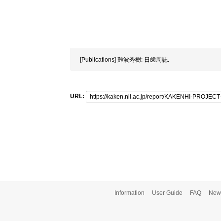
[Publications] 難波秀樹: 日歯周誌.
URL:
Information
User Guide
FAQ
New