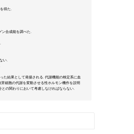
を得た.
ラーゲン合成能を調べた.
.
ない.
.
った結果として発揚される. 代謝機能の検定系に血
 線維芽細胞の代謝を変動させる性ホルモン機作を説明
清成分との関わりにおいて考慮しなければならない.