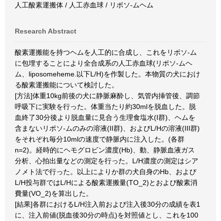
人工酸素運搬体 / 人工赤血球 / リポソ-ムヘム
Research Abstract
酸素運搬能を持つヘムを人工的に合成し、これをリポソ-ム
に包埋することにより全合成系の人工赤血球(リポソ-ムヘ
ム、liposomeheme.以下L/H)を作製した。本物質の犬におけ
る酸素運搬能について検討した。
[方法]体重10kg前後の犬に静脈麻酔し、気管内挿管後、調節
呼吸下に実験を行った。体重当たり約30mlを脱血した。脱
血終了30分後より脱血量に見合う生理食塩水(I群)、ヘムを
含まないリポソ-ムのみの溶液(II群)、およびL/Hの溶液(III群)
をそれぞれ毎分10mlの速度で静脈内に注入した。(各群
n=2)。経時的にヘモグロビン濃度(Hb)、動、静脈血液ガス
分析、心拍出量などの測定を行った。L/H濃度の測定はシア
ノメト法で行った。以上によりか群の犬自身のHb、および
L/H投与群ではL/Hによる酸素運搬量(TO_2)とおよび酸素消
費量(VO_2)を算出した。
[結果]各群におけるL/H注入前および注入後30分の成績を表1
に、注入前値(脱血後30分の時点)を対照値とし、これを100