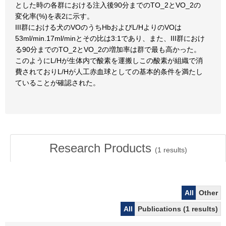
とした時の各群における注入後90分までのTO_2とVO_2の
変化率(%)を表2に示す。
III群における犬のVOのうちHbおよびL/HよりのVOは
53ml/min.17ml/minとその比は3:1であり、また、III群におけ
る90分までのTO_2とVO_2の増加率は群で最も高かった。
このようにL/Hが生体内で酸素を運搬しこの酸素が組織で消
費されておりL/Hが人工赤血球としての基本的条件を満たし
ていることが確認された。
Research Products
(
1
results)
All
Other
All
Publications (1 results)