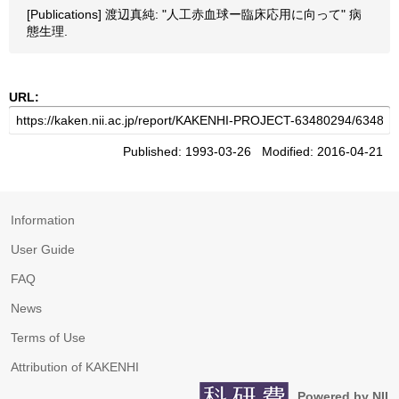
[Publications] 渡辺真純: "人工赤血球ー臨床応用に向って" 病
態生理.
URL:
Published: 1993-03-26 Modified: 2016-04-21
Information
User Guide
FAQ
News
Terms of Use
Attribution of KAKENHI
Powered by NII