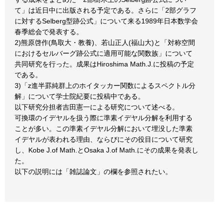
て」は近日中に出版される予定である。さらに「2部グラフ
に対するSelberg型跡公式」について来る1989年日本数学会
春季総会で発表する。
2)熊原啓作(鳥取大・教養)、若山正人(福山大)と「対称空間
におけるセルバーグ跡公式に適用可能な関数族」について
共同研究を行った。成果はHiroshima Math.J.に投稿の予定
である。
3)「z進半罫純群上のホイタッカー関数によるスペクトル分
解」について学士院紀要に投稿中である。
以下研究分担者吉田憲一による研究について述べる。
可換環のイデヤルを扱う際に準素イデヤル分解を利用する
ことが多い。この準素イデヤル分解において埋没した準素
イデヤルが表われる理由、ならびにその役目について研究
し、Kobe J.of Math.とOsaka J.of Math.にその成果を発表し
た。
以下の説明には「雑誌論文」の欄を参照されたい。