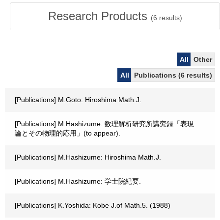
Research Products
(
6
results)
All
Other
All
Publications (6 results)
[Publications] M.Goto: Hiroshima Math.J.
[Publications] M.Hashizume: 数理解析研究所講究録「表現
論とその物理的応用」(to appear).
[Publications] M.Hashizume: Hiroshima Math.J.
[Publications] M.Hashizume: 学士院紀要.
[Publications] K.Yoshida: Kobe J.of Math.5. (1988)