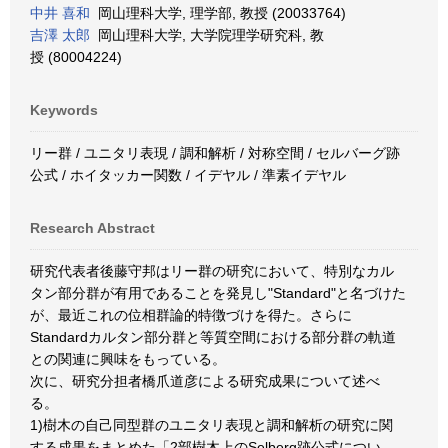
中井 喜和
岡山理科大学, 理学部, 教授 (20033764)
吉澤 太郎
岡山理科大学, 大学院理学研究科, 教
授 (80004224)
Keywords
リー群 / ユニタリ表現 / 調和解析 / 対称空間 / セルバーグ跡
公式 / ホイタッカー関数 / イデヤル / 準素イデヤル
Research Abstract
研究代表者後藤守邦はリー群の研究において、特別なカル
タン部分群が有用であることを発見し"Standard"と名づけた
が、最近これの位相群論的特徴づけを得た。さらに
Standardカルタン部分群と等質空間における部分群の軌道
との関連に興味をもっている。
次に、研究分担者橋爪道彦による研究成果について述べ
る。
1)樹木の自己同型群のユニタリ表現と調和解析の研究に関
する成果をまとめた「2部樹木上のSelberg跡公式につい