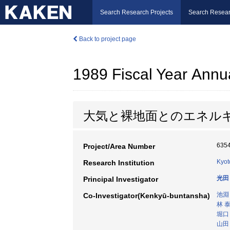
Search Research Projects
Search Resear
Back to project page
1989 Fiscal Year Annu
大気と裸地面とのエネルギ
635
Project/Area Number
Kyot
Research Institution
光田
Principal Investigator
池淵
Co-Investigator(Kenkyū-buntansha)
林 
堀口
山田