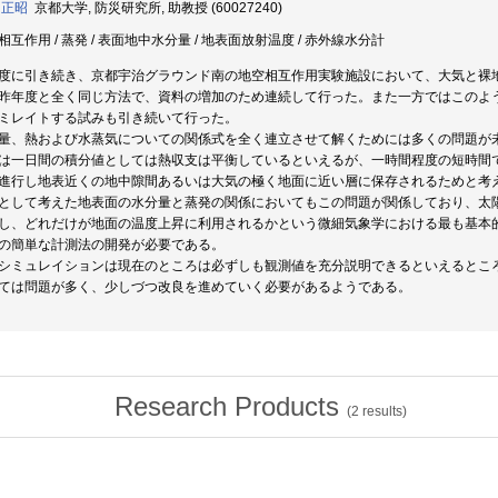
 正昭
京都大学, 防災研究所, 助教授 (60027240)
相互作用 / 蒸発 / 表面地中水分量 / 地表面放射温度 / 赤外線水分計
度に引き続き、京都宇治グラウンド南の地空相互作用実験施設において、大気と裸
昨年度と全く同じ方法で、資料の増加のため連続して行った。また一方ではこのよ
ミレイトする試みも引き続いて行った。
量、熱および水蒸気についての関係式を全く連立させて解くためには多くの問題が
は一日間の積分値としては熱収支は平衡しているといえるが、一時間程度の短時間
進行し地表近くの地中隙間あるいは大気の極く地面に近い層に保存されるためと考
として考えた地表面の水分量と蒸発の関係においてもこの問題が関係しており、太
し、どれだけが地面の温度上昇に利用されるかという微細気象学における最も基本
の簡単な計測法の開発が必要である。
シミュレイションは現在のところは必ずしも観測値を充分説明できるといえるとこ
ては問題が多く、少しづつ改良を進めていく必要があるようである。
Research Products
(
2
results)