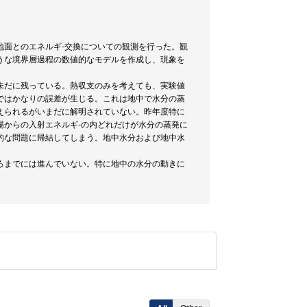
地面とのエネルギ-交換についての観測を行った。観
うな境界層過程の数値的なモデルを作成し、現象を
未だに残っている。熱収支のみを考えても、実験値
ではかなりの誤差が生じる。これは地中で水分の蒸
えられるがいまだに解明されていない。昨年度特に
陽からの入射エネルギ-の内どれだけが水分の蒸発に
的な問題に帰結してしまう。地中水分および地中水
ろまでには進んでいない。特に地中の水分の動きに