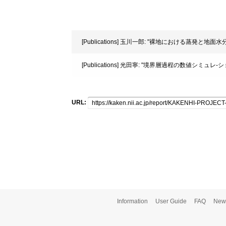
[Publications] 玉川一郎: "裸地における蒸発と地面
[Publications] 光田寧: "境界層過程の数値シミュレ-ショ
URL:
Information
User Guide
FAQ
New