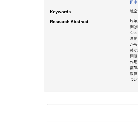
田中
地空
Keywords
昨年
Research Abstract
測は
シュ
運動
から
発が
問題
作用
蒸気
数値
つい