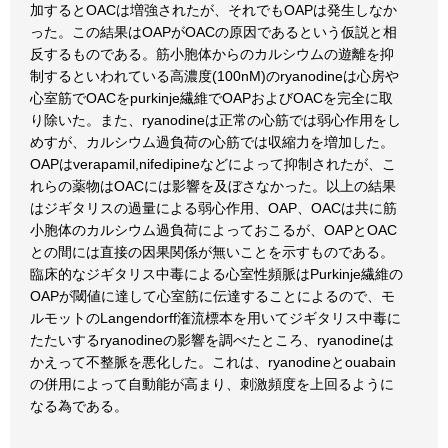
加するとOACは増強されたが、それでもOAPは発生しなか
った。この結果はOAPがOACの原因であるという仮説と相
反するものである。筋小胞体からのカルシウムの遊離を抑
制するといわれている高濃度(100nM)のryanodineは心房や
心室筋でOACをpurkinje繊維でOAPおよびOACを完全に取
り除いた。また、ryanodineは正常の心筋では弱心作用をし
めすが、カルシウム過負荷の心筋では収縮力を増加した。
OAPはverapamil,nifedipineなどによって抑制されたが、こ
れらの薬物はOACには影響を及ぼさなかった。以上の結果
はジギタリスの過量による弱心作用、OAP、OACは共に筋
小胞体のカルシウム過負荷によっておこるが、OAPとOAC
との間には直接の因果関係が無いことを示すものである。
臨床的なジギタリス中毒による心室性頻脈はPurkinje繊維の
OAPが閾値に達して心室筋に伝達することによるので、モ
ルモットのLangendorff潅流標本を用いてジギタリス中毒に
たたいするryanodineの影響を調べたところ、ryanodineは
かえって不整脈を悪化した。これは、ryanodineとouabain
の併用によって自動能が高まり、刺激頻度を上回るように
なる為である。