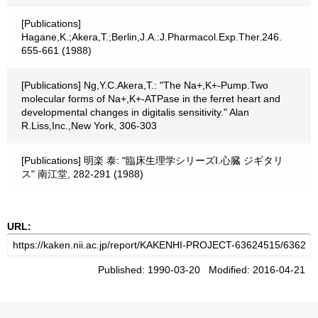
[Publications]
Hagane,K.;Akera,T.;Berlin,J.A.:J.Pharmacol.Exp.Ther.246.
655-661 (1988)
[Publications] Ng,Y.C.Akera,T.: "The Na+,K+-Pump.Two
molecular forms of Na+,K+-ATPase in the ferret heart and
developmental changes in digitalis sensitivity." Alan
R.Liss,Inc.,New York, 306-303
[Publications] 明楽 泰: "臨床生理学シリーズI.心臓 ジギタリ
ス" 南江堂, 282-291 (1988)
URL:
Published: 1990-03-20 Modified: 2016-04-21