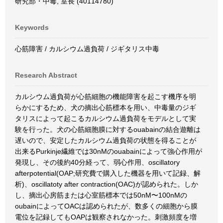
研究部・中毒, 室長 (40114780)
Keywords
心筋障害 / カルシウム過負荷 / ジギタリス中毒
Research Abstract
カルシウム過負荷が心筋細胞の機能障害を起こす機序を明
らかにするため、犬の摘出心筋標本を用い、中毒量のジギ
タリスによって起こるカルシウム過負荷をモデルとして実
験を行った。犬の心筋細胞膜に対するouabainの結合遊離は
遅いので、安定したカルシウム過負荷の状態を得ることが
出来るPurkinje繊維では30nMのouabainによって強心作用が
発現し、その後約40分経って、弱心作用、oscillatory
afterpotential(OAP;研究費で購入した機器を用いて記録、解
析)、oscillatoty after contraction(OAC)が認められた。しか
し、摘出心房筋または心室筋標本では50nM〜100nMの
oubainによってOACは認められたが、数多くの細胞から膜
電位を記録してもOAPは観察されなかった。刺激頻度を増