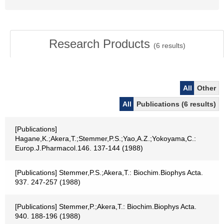
Research Products
(
6
results)
All
Other
All
Publications (6 results)
[Publications]
Hagane,K.;Akera,T.;Stemmer,P.S.;Yao,A.Z.;Yokoyama,C.:
Europ.J.Pharmacol.146. 137-144 (1988)
[Publications] Stemmer,P.S.;Akera,T.: Biochim.Biophys Acta.
937. 247-257 (1988)
[Publications] Stemmer,P.;Akera,T.: Biochim.Biophys Acta.
940. 188-196 (1988)