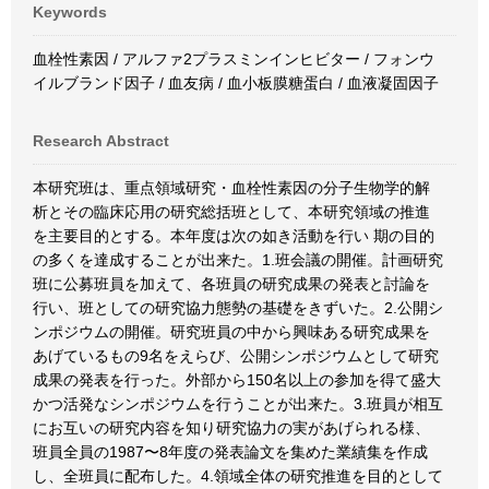
Keywords
血栓性素因 / アルファ2プラスミンインヒビター / フォンウ
イルブランド因子 / 血友病 / 血小板膜糖蛋白 / 血液凝固因子
Research Abstract
本研究班は、重点領域研究・血栓性素因の分子生物学的解
析とその臨床応用の研究総括班として、本研究領域の推進
を主要目的とする。本年度は次の如き活動を行い 期の目的
の多くを達成することが出来た。1.班会議の開催。計画研究
班に公募班員を加えて、各班員の研究成果の発表と討論を
行い、班としての研究協力態勢の基礎をきずいた。2.公開シ
ンポジウムの開催。研究班員の中から興味ある研究成果を
あげているもの9名をえらび、公開シンポジウムとして研究
成果の発表を行った。外部から150名以上の参加を得て盛大
かつ活発なシンポジウムを行うことが出来た。3.班員が相互
にお互いの研究内容を知り研究協力の実があげられる様、
班員全員の1987〜8年度の発表論文を集めた業績集を作成
し、全班員に配布した。4.領域全体の研究推進を目的として