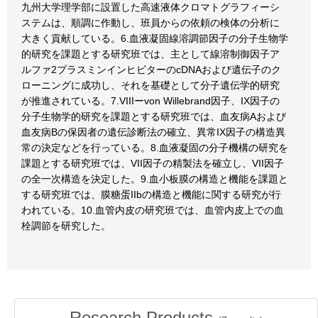
九州大学理学部に設置した高速液体クロマトグラフィーシ
ステムは、順調に作動し、班員からの依頼の検体の分析に
大きく貢献している。6.血液凝固線溶調節因子の分子生物学
的研究を課題とする研究班では、主として線溶制御因子ア
ルファ2プラスミンインヒビターのcDNAおよび遺伝子のク
ローニングに成功し、それを基礎として分子遺伝学的研究
が推進されている。7.VIIIーvon Willebrand因子、IX因子の
分子生物学的研究を課題とする研究班では、血友病Aおよび
血友病Bの保因者の遺伝診断法の確立、異常IX因子の構造異
常の決定などを行っている。8.血液凝固の分子機構の研究を
課題とする研究班では、VII因子の精製法を確立し、VII因子
の全一次構造を決定した。9.血小板膜の構造と機能を課題と
する研究班では、膜糖蛋IIbの構造と機能に関する研究が行
われている。10.血管内皮の研究班では、血管内皮上での血
栓調節を研究した。
Research Products