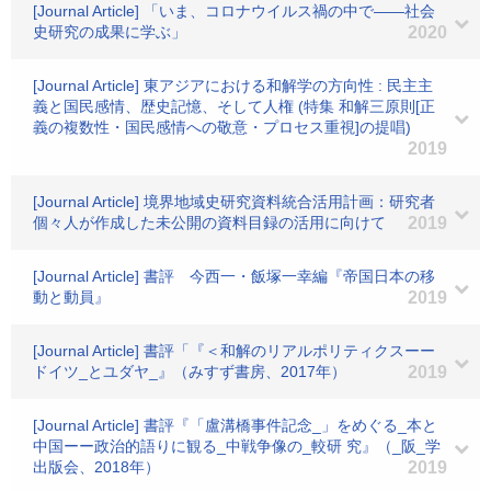
[Journal Article] 「いま、コロナウイルス禍の中で――社会
史研究の成果に学ぶ」
2020
[Journal Article] 東アジアにおける和解学の方向性 : 民主主
義と国民感情、歴史記憶、そして人権 (特集 和解三原則[正
義の複数性・国民感情への敬意・プロセス重視]の提唱)
2019
[Journal Article] 境界地域史研究資料統合活用計画：研究者
個々人が作成した未公開の資料目録の活用に向けて
2019
[Journal Article] 書評 今西一・飯塚一幸編『帝国日本の移
動と動員』
2019
[Journal Article] 書評「『＜和解のリアルポリティクスーー
ドイツ_とユダヤ_』（みすず書房、2017年）
2019
[Journal Article] 書評『「盧溝橋事件記念_」をめぐる_本と
中国ーー政治的語りに観る_中戦争像の_較研 究』（_阪_学
出版会、2018年）
2019