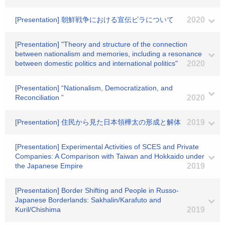
[Presentation] 朝鮮戦争における宣伝ビラについて
2020
[Presentation] "Theory and structure of the connection
between nationalism and memories, including a resonance
between domestic politics and international politics"
2020
[Presentation] “Nationalism, Democratization, and
Reconciliation ”
2020
[Presentation] 住民から見た日本領樺太の形成と解体
2019
[Presentation] Experimental Activities of SCES and Private
Companies: A Comparison with Taiwan and Hokkaido under
the Japanese Empire
2019
[Presentation] Border Shifting and People in Russo-
Japanese Borderlands: Sakhalin/Karafuto and
Kuril/Chishima
2019