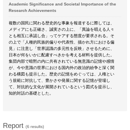
Academic Significance and Societal Importance of the
Research Achievements
複数の国民に関わる歴史的な事象を報道するに際しては、
メディアにも正確さ、誠実さの上に、「異論を唱える人々
とも相互に承認し合」ってケアする態度が要求される。そ
の上で「人種的民族的偏りや代表性、描かれ方における偏
見」に注意し「世界認識の多元性を反映」させるために、
日本が何をいかに配慮すべきかを考える材料を提供した。
集団内部で暗黙の内に共有されている無意識の記憶や感情
が、今や意識の世界における国内外の政治的紛争と深く関
わる構図も提示した。歴史の記憶をめぐっては、人権とい
う規範に対抗して、豊かさや発展に関する記憶が登場し
て、対抗的な文化が展開されているという図式を提示し、
知的対話の基礎とした。
Report
(6 results)