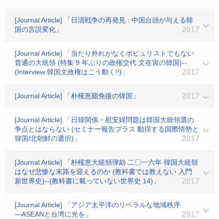
[Journal Article] 「日清戦争の再発見 : 中国台頭が与える韓
国の言説変化」
2017
[Journal Article] 「当たり外れがなくポピュリストでもない
普通の大統領 (特集 9 年ぶりの政権交代 文在寅の韓国)--
(Interview 韓国文政権はこう動く!!)」
2017
[Journal Article] 「朴槿恵罷免後の韓国」
2017
[Journal Article] 「日韓関係・慰安婦問題は韓国大統領選の
争点とはならない (セミナー報告プラス 動揺する国際情勢と
韓国/北朝鮮の選択)」
2017
[Journal Article] 「朴槿恵大統領弾劾 二〇一六年 韓国大統領
はなぜ悲惨な末路を迎えるのか (教科書では教えない 入門
新世界史)--(教科書に載っていない世界史 14)」
2017
[Journal Article] 「アジア太平洋のリベラルな地域秩序
―ASEANと台湾に光を」
2017