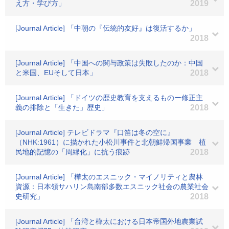
え方・学び方」
2019
[Journal Article] 「中朝の『伝統的友好』は復活するか」
2018
[Journal Article] 「中国への関与政策は失敗したのか：中国
と米国、EUそして日本」
2018
[Journal Article] 「ドイツの歴史教育を支えるものー修正主
義の排除と「生きた」歴史」
2018
[Journal Article] テレビドラマ『口笛は冬の空に』
（NHK:1961）に描かれた小松川事件と北朝鮮帰国事業 植
民地的記憶の「周縁化」に抗う痕跡
2018
[Journal Article] 「樺太のエスニック・マイノリティと農林
資源：日本領サハリン島南部多数エスニック社会の農業社会
史研究」
2018
[Journal Article] 「台湾と樺太における日本帝国外地農業試