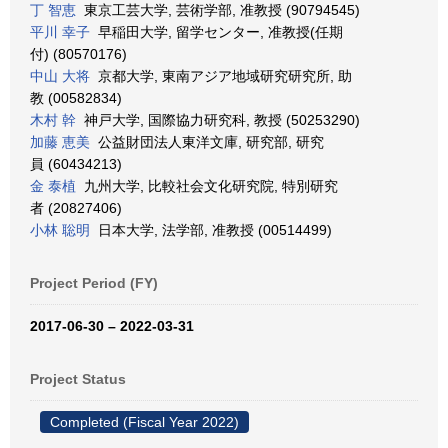
丁 智恵
東京工芸大学, 芸術学部, 准教授 (90794545)
平川 幸子
早稲田大学, 留学センター, 准教授(任期
付) (80570176)
中山 大将
京都大学, 東南アジア地域研究研究所, 助
教 (00582834)
木村 幹
神戸大学, 国際協力研究科, 教授 (50253290)
加藤 恵美
公益財団法人東洋文庫, 研究部, 研究
員 (60434213)
金 泰植
九州大学, 比較社会文化研究院, 特別研究
者 (20827406)
小林 聡明
日本大学, 法学部, 准教授 (00514499)
Project Period (FY)
2017-06-30 – 2022-03-31
Project Status
Completed (Fiscal Year 2022)