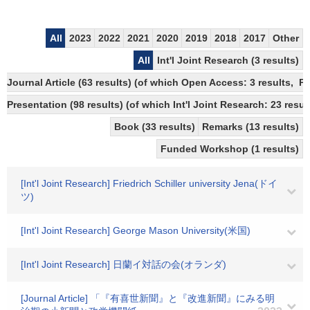
All
2023
2022
2021
2020
2019
2018
2017
Other
All
Int'l Joint Research (3 results)
Journal Article (63 results) (of which Open Access: 3 results, P
Presentation (98 results) (of which Int'l Joint Research: 23 result
Book (33 results)
Remarks (13 results)
Funded Workshop (1 results)
[Int'l Joint Research] Friedrich Schiller university Jena(ドイ
ツ)
[Int'l Joint Research] George Mason University(米国)
[Int'l Joint Research] 日蘭イ対話の会(オランダ)
[Journal Article] 「『有喜世新聞』と『改進新聞』にみる明