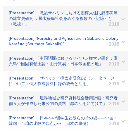
[Presentation] 「戦後サハリンにおける旧樺太住民慰霊碑等
の建立史研究 ：樺太移民社会をめぐる複数の〈記憶〉と
〈戦後〉」
2018
[Presentation] ”Forestry and Agriculture in Subarctic Colony
Karafuto (Southern Sakhalin)”
2018
[Presentation] 「中国語圏におけるサハリン樺太史研究：庫
頁島中国固有領土論・山丹貿易・日本帝国植民地」
2018
[Presentation] 「サハリン／樺太史研究DB（データベース）
について：個人作成資料目録の統合と活用」
2018
[Presentation] 「境界地域史研究資料統合活用計画：研究者
個々人が作成した未公開の資料目録の活用に向けて」
2018
[Presentation] 「日本への留学生と彼らのその後――中国・
韓国・台湾の比較の観点から（日本の事例）」
2018