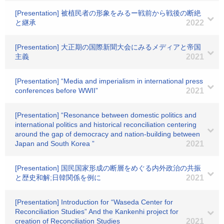
[Presentation] 被植民者の形象をみるー戦前から戦後の断絶
と継承
2022
[Presentation] 大正期の国際新聞大会にみるメディアと帝国
主義
2021
[Presentation] “Media and imperialism in international press
conferences before WWII”
2021
[Presentation] “Resonance between domestic politics and
international politics and historical reconciliation centering
around the gap of democracy and nation-building between
Japan and South Korea ”
2021
[Presentation] 国民国家形成の断層をめぐる内外政治の共振
と歴史和解;日韓関係を例に
2021
[Presentation] Introduction for “Waseda Center for
Reconciliation Studies” And the Kankenhi project for
creation of Reconciliation Studies
2021