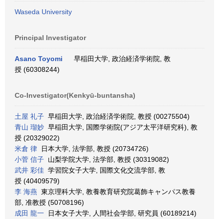
Waseda University
Principal Investigator
Asano Toyomi
早稲田大学, 政治経済学術院, 教
授 (60308244)
Co-Investigator(Kenkyū-buntansha)
土屋 礼子
早稲田大学, 政治経済学術院, 教授 (00275504)
青山 瑠妙
早稲田大学, 国際学術院(アジア太平洋研究科), 教
授 (20329022)
米倉 律
日本大学, 法学部, 教授 (20734726)
小菅 信子
山梨学院大学, 法学部, 教授 (30319082)
武井 彩佳
学習院女子大学, 国際文化交流学部, 教
授 (40409579)
李 海燕
東京理科大学, 教養教育研究院葛飾キャンパス教養
部, 准教授 (50708196)
成田 龍一
日本女子大学, 人間社会学部, 研究員 (60189214)