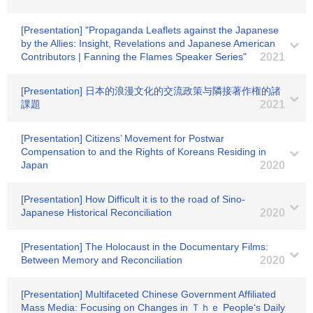
[Presentation] "Propaganda Leaflets against the Japanese
by the Allies: Insight, Revelations and Japanese American
Contributors | Fanning the Flames Speaker Series"
2021
[Presentation] 日本的浪漫文化的交流政策与隣接著作権的諸
課題
2021
[Presentation] Citizens’ Movement for Postwar
Compensation to and the Rights of Koreans Residing in
Japan
2020
[Presentation] How Difficult it is to the road of Sino-
Japanese Historical Reconciliation
2020
[Presentation] The Holocaust in the Documentary Films:
Between Memory and Reconciliation
2020
[Presentation] Multifaceted Chinese Government Affiliated
Mass Media: Focusing on Changes in Ｔｈｅ People‘s Daily