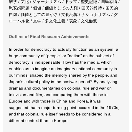
解学 / 文化 / ジャーナリズム / ドラマ / 歴史記憶 / 国民感情 /
慰安婦問題 / 価値 / 価値としての人権 / 国民的矜持 / 国民的
自虐 / 価値としての豊かさ / 文化記憶 / ナショナリズム / グ
ローバル化 / 文学 / 多文化主義 / 表象 / 文化触変
Outline of Final Research Achievements
In order for democracy to actually function as an system, a
huge community of "people" or "nation" as the subject of
democracy is indispensable. How has the media, which
enables us to imagine an imaginary national community in
our minds, shaped the memory shared by the people, and
Japan's cultural policy in the postwar period? By analyzing
dramas and documentaries on colonial rule and war on
television and film, and comparing them with those in
Europe and with those in China and Korea, it was
suggested that a major turning point occurred in the 1970s,
and that colonial rule itself needs to be considered in a
different context than in Europe.