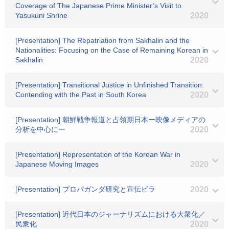
Coverage of The Japanese Prime Minister’s Visit to
Yasukuni Shrine
2020
[Presentation] The Repatriation from Sakhalin and the
Nationalities: Focusing on the Case of Remaining Korean in
Sakhalin
2020
[Presentation] Transitional Justice in Unfinished Transition:
Contending with the Past in South Korea
2020
[Presentation] 朝鮮戦争報道と占領期日本ー映像メディアの
分析を中心にー
2020
[Presentation] Representation of the Korean War in
Japanese Moving Images
2020
[Presentation] プロパガンダ研究と宣伝ビラ
2020
[Presentation] 近代日本のジャーナリズムにおける大衆化／
民衆化
2020