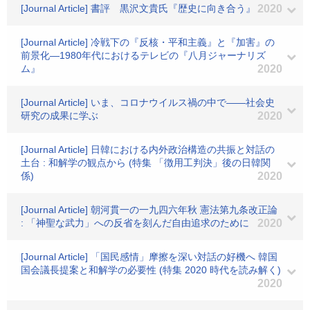
[Journal Article] 書評 黒沢文貴氏『歴史に向き合う』
2020
[Journal Article] 冷戦下の『反核・平和主義』と『加害』の
前景化―1980年代におけるテレビの『八月ジャーナリズ
ム』
2020
[Journal Article] いま、コロナウイルス禍の中で――社会史
研究の成果に学ぶ
2020
[Journal Article] 日韓における内外政治構造の共振と対話の
土台 : 和解学の観点から (特集 「徴用工判決」後の日韓関
係)
2020
[Journal Article] 朝河貫一の一九四六年秋 憲法第九条改正論
: 「神聖な武力」への反省を刻んだ自由追求のために
2020
[Journal Article] 「国民感情」摩擦を深い対話の好機へ 韓国
国会議長提案と和解学の必要性 (特集 2020 時代を読み解く)
2020