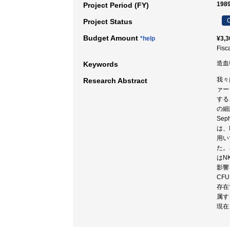
198
Project Period (FY)
C
Project Status
Budget Amount
*help
¥3,3
Fisc
造血幹
Keywords
我々
Research Abstract
ァー
するこ
の細
Se
は、
用い
た。
はN
影響
CF
存在
属する
現在