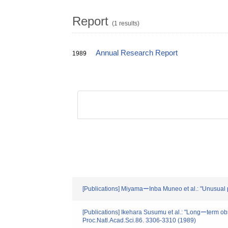
Report
(1 results)
Annual Research Report
1989
[Publications] MiyamaーInba Muneo et al.: "Unusual p
[Publications] Ikehara Susumu et al.: "Longーterm o
Proc.Natl.Acad.Sci.86. 3306-3310 (1989)