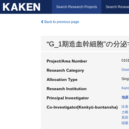
Search Research Projects
Search Resear
Back to previous page
“G_1期造血幹細胞"の
010
Project/Area Number
Gran
Research Category
Sing
Allocation Type
Kans
Research Institution
池原
Principal Investigator
比舎
Co-Investigator(Kenkyū-buntansha)
土岐
長田
稲葉