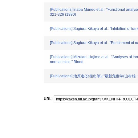
[Publications] Inaba Muneo et al.: "Functional analy
321-326 (1990)
[Publications] Sugiura Kikuya et al.: "Inhibition of t
[Publications] Sugiura Kikuya et al.: "Enrichment of 
[Publications] Mizutani Hajime et al.: "Analyses of
normal mice." Blood.
[Publications] 池原進(分担出筆): "最新免疫学(山村雄一
URL: