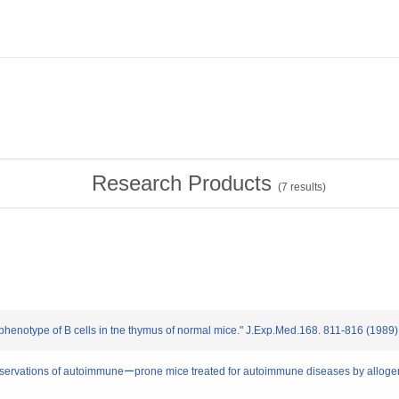
Research Products
(
7
results)
henotype of B cells in tne thymus of normal mice." J.Exp.Med.168. 811-816 (1989)
bservations of autoimmuneーprone mice treated for autoimmune diseases by allogen