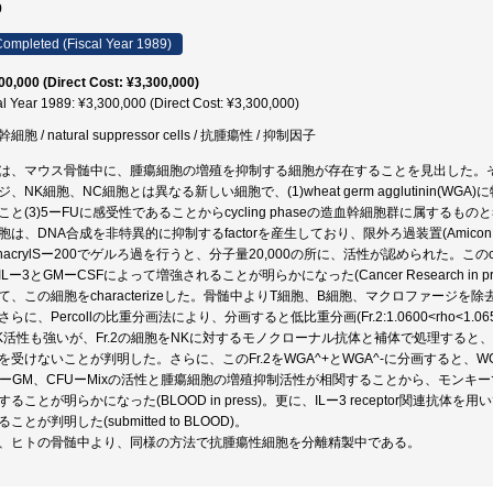
9
ompleted (Fiscal Year 1989)
00,000 (Direct Cost: ¥3,300,000)
al Year 1989: ¥3,300,000 (Direct Cost: ¥3,300,000)
細胞 / natural suppressor cells / 抗腫瘍性 / 抑制因子
は、マウス骨髄中に、腫瘍細胞の増殖を抑制する細胞が存在することを見出した。
ジ、NK細胞、NC細胞とは異なる新しい細胞で、(1)wheat germ agglutinin(W
と(3)5ーFUに感受性であることからcycling phaseの造血幹細胞群に属するものと考えられる(P
胞は、DNA合成を非特異的に抑制するfactorを産生しており、限外ろ過装置(Amicon PM
phacrylSー200でゲルろ過を行うと、分子量20,000の所に、活性が認められた。このc
ILー3とGMーCSFによって増強されることが明らかになった(Cancer Research i
て、この細胞をcharacterizeした。骨髄中よりT細胞、B細胞、マクロファージ
さらに、Percollの比重分画法により、分画すると低比重分画(Fr.2:1.0600<rho<1
K活性も強いが、Fr.2の細胞をNKに対するモノクローナル抗体と補体で処理すると
を受けないことが判明した。さらに、このFr.2をWGA^+とWGA^-に分画すると、WGA
UーGM、CFUーMixの活性と腫瘍細胞の増殖抑制活性が相関することから、モン
することが明らかになった(BLOOD in press)。更に、ILー3 receptor関連抗体を
ことが判明した(submitted to BLOOD)。
、ヒトの骨髄中より、同様の方法で抗腫瘍性細胞を分離精製中である。