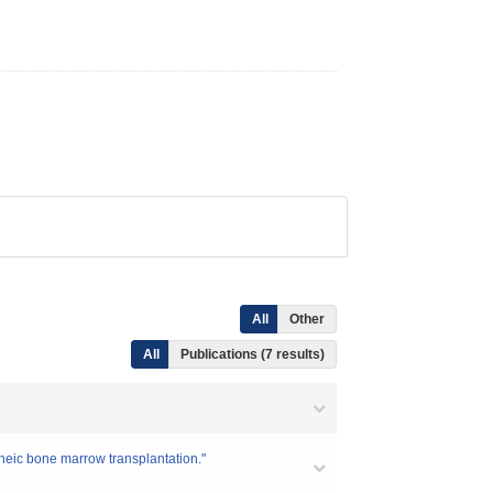
All
Other
All
Publications (7 results)
eic bone marrow transplantation."