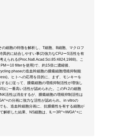
その細胞の特徴を解析し、T細胞、B細胞、マクロフ
GA)に特異的に結合しやすい事(2)強力なCFUーS活性を有
roc.Natl.Acad.Sci.85:4824,1988)。こ
ー10 filterを使用)で、約15倍に濃縮後、
ycling phaseの造血幹細胞の腫瘍細胞増殖抑制能
n press)。ヒトへの応用を目的に、まず、モンキーを
を除去するに従って、腫瘍細胞の増殖抑制活性が増強し
.0655)に一番高い活性が認められた。このFr.2の細胞
、NK活性は消去するが、腫瘍細胞の増殖抑制活性は
^+の分画に強力な活性が認められ、in vitroの
キーでも、造血幹細胞分画に、抗腫瘍性を有する細胞が
用いて解析した結果、NS細胞は、ILー3R^+/WGA^+に