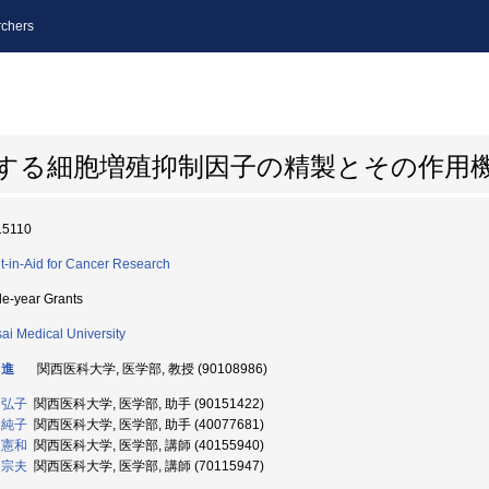
chers
分泌する細胞増殖抑制因子の精製とその作用
15110
t-in-Aid for Cancer Research
le-year Grants
ai Medical University
 進
関西医科大学, 医学部, 教授 (90108986)
 弘子
関西医科大学, 医学部, 助手 (90151422)
 純子
関西医科大学, 医学部, 助手 (40077681)
 憲和
関西医科大学, 医学部, 講師 (40155940)
 宗夫
関西医科大学, 医学部, 講師 (70115947)