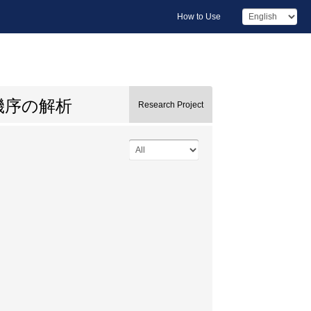
How to Use
機序の解析
Research Project