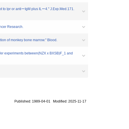
ot to lpr or antiーIgM plus ILー4." J.Exp.Med.171.
Cancer Research.
raction of monkey bone marrow." Blood.
ransfer experiments between(NZX x BXSB)F_1 and
Published: 1989-04-01 Modified: 2025-11-17