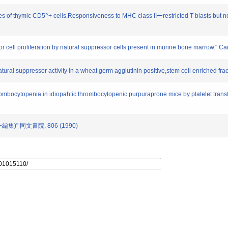
ses of thymic CD5^+ cells.Responsiveness to MHC class IIーrestricted T blasts but n
umor cell proliferation by natural suppressor cells present in murine bone marrow." 
natural suppressor activity in a wheat germ agglutinin positive,stem cell enriched f
 thrombocytopenia in idiopahtic thrombocytopenic purpuraprone mice by platelet t
編集)" 同文書院, 806 (1990)