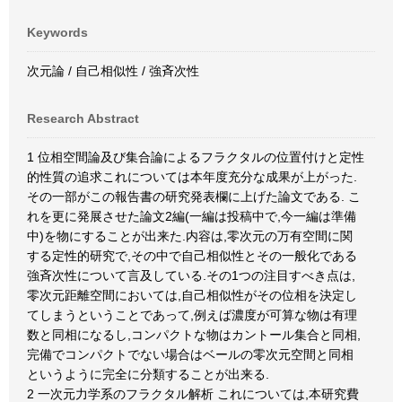
Keywords
次元論 / 自己相似性 / 強斉次性
Research Abstract
1 位相空間論及び集合論によるフラクタルの位置付けと定性
的性質の追求これについては本年度充分な成果が上がった.
その一部がこの報告書の研究発表欄に上げた論文である. こ
れを更に発展させた論文2編(一編は投稿中で,今一編は準備
中)を物にすることが出来た.内容は,零次元の万有空間に関
する定性的研究で,その中で自己相似性とその一般化である
強斉次性について言及している.その1つの注目すべき点は,
零次元距離空間においては,自己相似性がその位相を決定し
てしまうということであって,例えば濃度が可算な物は有理
数と同相になるし,コンパクトな物はカントール集合と同相,
完備でコンパクトでない場合はベールの零次元空間と同相
というように完全に分類することが出来る.
2 一次元力学系のフラクタル解析 これについては,本研究費