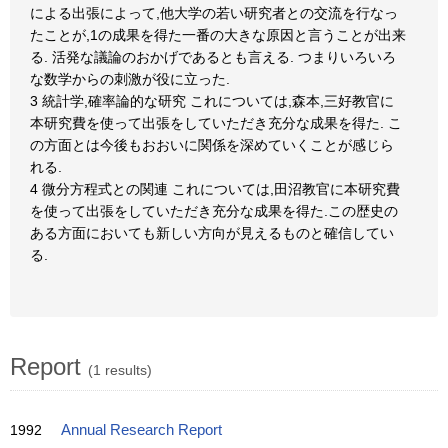
による出張によって,他大学の若い研究者との交流を行なっ
たことが,1の成果を得た一番の大きな原因と言うことが出来
る. 活発な議論のおかげであるとも言える. つまりいろいろ
な数学からの刺激が役に立った.
3 統計学,確率論的な研究 これについては,森本,三好教官に
本研究費を使って出張をしていただき充分な成果を得た. こ
の方面とは今後もおおいに関係を深めていくことが感じら
れる.
4 微分方程式との関連 これについては,田沼教官に本研究費
を使って出張をしていただき充分な成果を得た.この歴史の
ある方面においても新しい方向が見えるものと確信してい
る.
Report
(1 results)
1992
Annual Research Report