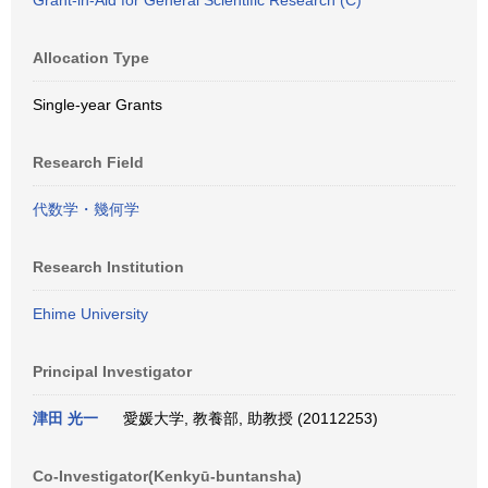
Grant-in-Aid for General Scientific Research (C)
Allocation Type
Single-year Grants
Research Field
代数学・幾何学
Research Institution
Ehime University
Principal Investigator
津田 光一
愛媛大学, 教養部, 助教授 (20112253)
Co-Investigator(Kenkyū-buntansha)