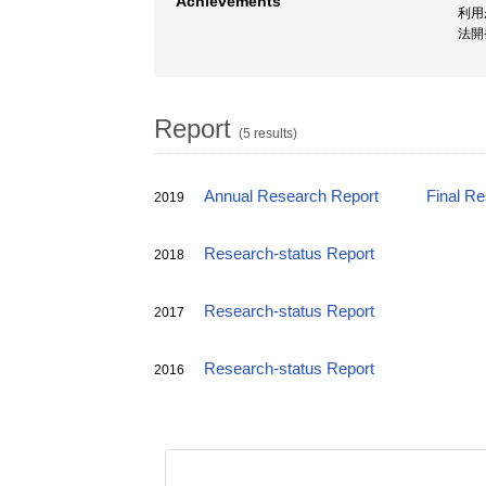
Achievements
利用
法開
Report
(5 results)
Annual Research Report
Final R
2019
Research-status Report
2018
Research-status Report
2017
Research-status Report
2016