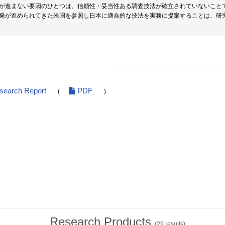
が進まない要因のひとつは、信頼性・妥当性ある調査技法が確立されていないこと
発が進められてきた米国を参照し日本に適合的な技法を実務に提案することは、研
esearch Report
PDF
(
)
Research Products
(
29
results)