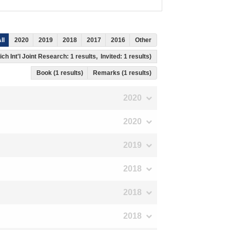
ll
2020
2019
2018
2017
2016
Other
ch Int'l Joint Research: 1 results, Invited: 1 results)
Book (1 results)
Remarks (1 results)
2020
2020
2019
2018
2018
2018