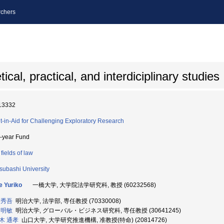
chers
al, practical, and interdiciplinary studies
13332
t-in-Aid for Challenging Exploratory Research
i-year Fund
fields of law
tsubashi University
e Yuriko
一橋大学, 大学院法学研究科, 教授 (60232568)
 秀吾
明治大学, 法学部, 専任教授 (70330008)
 明敏
明治大学, グローバル・ビジネス研究科, 専任教授 (30641245)
木 通孝
山口大学, 大学研究推進機構, 准教授(特命) (20814726)