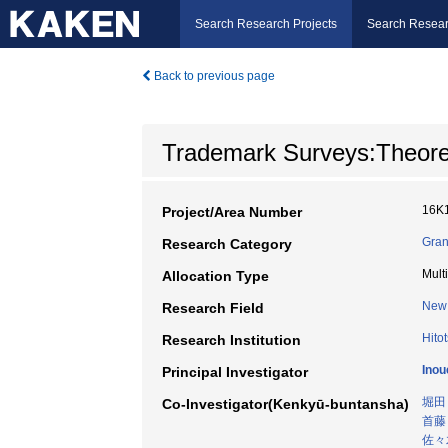
Search Research Projects
Search Resear
Back to previous page
Trademark Surveys:Theoretic
16K
Project/Area Number
Gran
Research Category
Mult
Allocation Type
New 
Research Field
Hito
Research Institution
Inou
Principal Investigator
堀田
Co-Investigator(Kenkyū-buntansha)
首藤
佐々