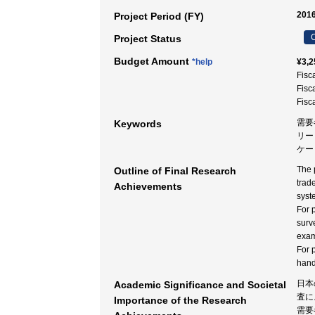
2016
Project Period (FY)
C
Project Status
Budget Amount
*help
¥3,2
Fisc
Fisc
Fisc
需要
Keywords
リー
ケー
The 
Outline of Final Research
trad
Achievements
syst
For 
surv
exam
For 
hand
日本
Academic Significance and Societal
査に
Importance of the Research
需要