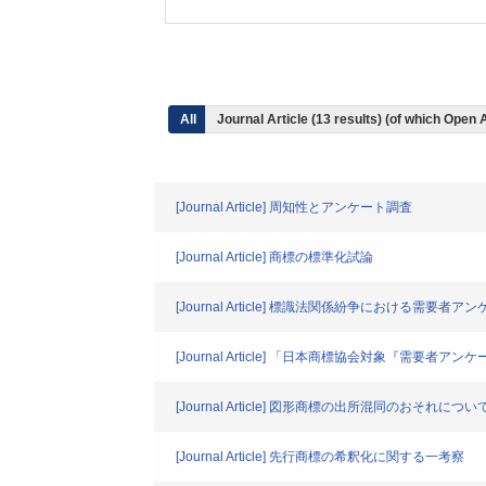
All
Journal Article (13 results) (of which Open
[Journal Article] 周知性とアンケート調査
[Journal Article] 商標の標準化試論
[Journal Article] 標識法関係紛争における需要者ア
[Journal Article] 「日本商標協会対象『需要
[Journal Article] 図形商標の出所混同のおそ
[Journal Article] 先行商標の希釈化に関する一考察