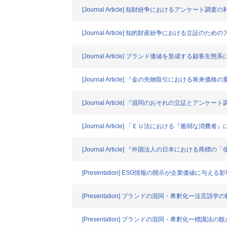
[Journal Article] 知財紛争におけるアンケート
[Journal Article] 知的財産紛争における立証の
[Journal Article] ブランド価値を形成する顧客生
[Journal Article] 『金の先物取引における将来価
[Journal Article] 『混同のおそれの立証とアンケー
[Journal Article] 「ＥＵ法における『脆弱な消費者
[Journal Article] 『外国法人の日本における商標の
[Presentation] ESG情報の開示が企業価値に与え
[Presentation] ブランドの混同・希釈化ー法言語
[Presentation] ブランドの混同・希釈化ー標識法