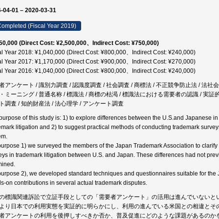
-04-01 – 2020-03-31
ompleted (Fiscal Year 2019)
50,000 (Direct Cost: ¥2,500,000、Indirect Cost: ¥750,000)
al Year 2018: ¥1,040,000 (Direct Cost: ¥800,000、Indirect Cost: ¥240,000)
al Year 2017: ¥1,170,000 (Direct Cost: ¥900,000、Indirect Cost: ¥270,000)
al Year 2016: ¥1,040,000 (Direct Cost: ¥800,000、Indirect Cost: ¥240,000)
者アンケート / 識別力調査 / 認識度調査 / 社会調査 / 商標法 / 不正競争防止法 / 法社会
・ミーニング / 普通名称 / 標識法 / 商標の枯渇 / 標識法における需要者の認識 / 
ト調査 / 知的財産法 / 法心理学 / アンケート調査
purpose of this study is: 1) to explore differences between the U.S.and Japanese in
emark litigation and 2) to suggest practical methods of conducting trademark surv
em.
purpose 1) we surveyed the members of the Japan Trademark Association to clarify 
eys in trademark litigation between U.S. and Japan. These differences had not pre
ined.
purpose 2), we developed standard techniques and questionnaires suitable for t
s-on contributions in several actual trademark disputes.
の標識関連訴訟で立証手段としての「需要者アンケート」の活用は進んでいないと
より日本での利用実態を実証的に明らかにし、利用の進んでいる米国との相違とそ
者アンケートの利用を後押しすべきか否か、普及促進にどのような課題があるのか