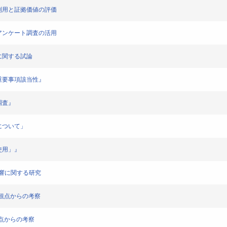
調査の利用と証拠価値の評価
ためのアンケート調査の活用
態系に関する試論
格の重要事項該当性』
ト調査』
』について」
「使用」』
る影響に関する研究
学の観点からの考察
の観点からの考察