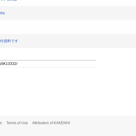
rks
の配付資料です
s
Terms of Use
Attribution of KAKENHI