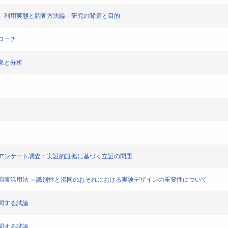
ンケート―利用実態と調査方法論―研究の背景と目的
プローチ
結果と分析
る需要者アンケート調査：実証的証拠に基づく立証の問題
アンケート調査活用法 ～識別性と混同のおそれにおける実験デザインの重要性について
系に関する試論
系に関する試論