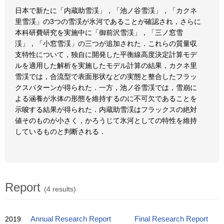
日本で新たに「内蔵助雪渓」，「池ノ谷雪渓」，「カクネ
里雪渓」の3つの雪渓が氷河であることが確認され，さらに
本科研費研究を実施中に「御前沢雪渓」，「三ノ窓雪
渓」，「小窓雪渓」の三つが追加された．これらの質量収
支特性について，独自に開発した平衡線高度決定計算モデ
ルを適用した解析を実施したモデル計算の結果，カクネ里
雪渓では，合流型で表面形状などの実態と整合したフラッ
クスパターンが得られた．一方，池ノ谷雪渓では，雪崩に
よる涵養が氷体の形態を維持するのに不可欠であることを
示唆する結果が得られた．内蔵助雪渓はフラックスの絶対
値そのものが小さく，かろうじて氷河としての特性を維持
しているものと判断される．
Report
(4 results)
2019
Annual Research Report
Final Research Report