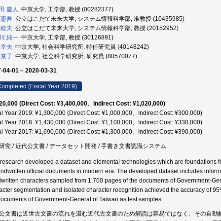
田 慶人
中京大学, 工学部, 教授 (00282377)
 憲吾
公立はこだて未来大学, システム情報科学部, 准教授 (10435985)
 稔夫
公立はこだて未来大学, システム情報科学部, 教授 (20152952)
川 純一
中京大学, 工学部, 教授 (30126891)
 幸夫
中京大学, 社会科学研究所, 特任研究員 (40148242)
 京子
中京大学, 社会科学研究所, 研究員 (80570077)
-04-01 – 2020-03-31
ompleted (Fiscal Year 2019)
20,000 (Direct Cost: ¥3,400,000、Indirect Cost: ¥1,020,000)
al Year 2019: ¥1,300,000 (Direct Cost: ¥1,000,000、Indirect Cost: ¥300,000)
al Year 2018: ¥1,430,000 (Direct Cost: ¥1,100,000、Indirect Cost: ¥330,000)
al Year 2017: ¥1,690,000 (Direct Cost: ¥1,300,000、Indirect Cost: ¥390,000)
研究 / 近代公文書 / データセット開発 / 手書き文書認識システム
 research developed a dataset and elemental technologies which are foundations 
andwritten official documents in modern era. The developed dataset includes infor
written characters sampled from 1,700 pages of the documents of Government-Gen
acter segmentation and isolated character recognition achieved the accuracy of 9
documents of Government-General of Taiwan as test samples.
公文書は近世古文書の流れを汲む近代古文書のため解読は容易ではなく、その自動