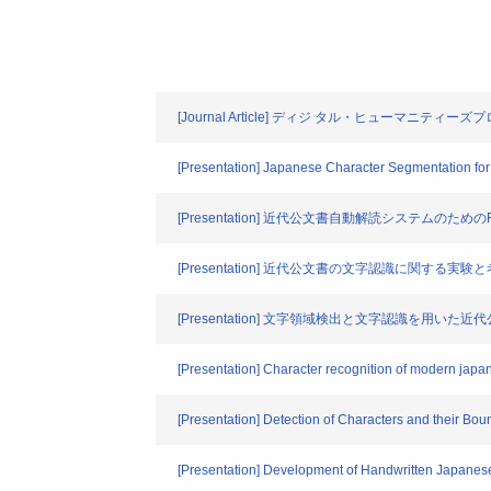
[Journal Article] ディジ タル・ヒューマ
[Presentation] Japanese Character Segmentation for 
[Presentation] 近代公文書自動解読システムの
[Presentation] 近代公文書の文字認識に関する実験
[Presentation] 文字領域検出と文字認識を用い
[Presentation] Character recognition of modern japa
[Presentation] Detection of Characters and their B
[Presentation] Development of Handwritten Japanese