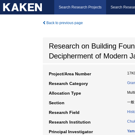
Search Research Projects
Search Resear
Back to previous page
Research on Building Foun
Decipherment of Modern J
17K
Project/Area Number
Gran
Research Category
Mult
Allocation Type
一般
Section
Hist
Research Field
Chuk
Research Institution
Yam
Principal Investigator