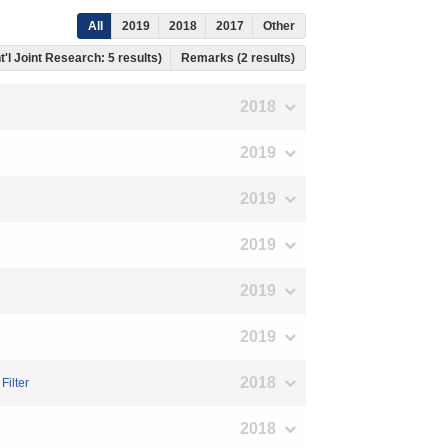
All
2019
2018
2017
Other
nt'l Joint Research: 5 results)
Remarks (2 results)
2018
2019
2019
2019
2019
2019
2018
Filter
2018