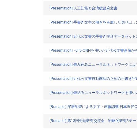
[Presentation] 人工知能と台湾総督府文書
[Presentation] 手書き文字の傾きを考慮した
[Presentation] 近代公文書の手書き字形デー
[Presentation] Fully-CNNを用いた近代公文書画
[Presentation] 畳み込みニューラルネットワー
[Presentation] 近代公文書自動解読のための手書
[Presentation] 畳込みニューラルネットワーク
[Remarks] 深層学習による文字・画像認識 日本
[Remarks] 第13回先端研究交流会 戦略的研究3テ