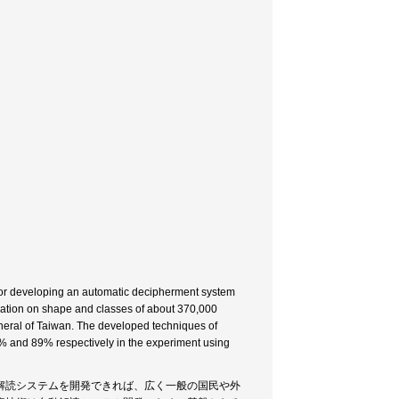
for developing an automatic decipherment system
mation on shape and classes of about 370,000
eral of Taiwan. The developed techniques of
5% and 89% respectively in the experiment using
解読システムを開発できれば、広く一般の国民や外