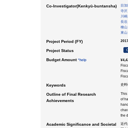
目加
Co-Investigator(Kenkyū-buntansha)
寺沢
川嶋
長谷
檜山
東山
2017
Project Period (FY)
C
Project Status
Budget Amount
*help
¥4,4
Fisc
Fisc
Fisc
史料
Keywords
This
Outline of Final Research
of h
Achievements
hand
char
the 
近代
Academic Significance and Societal