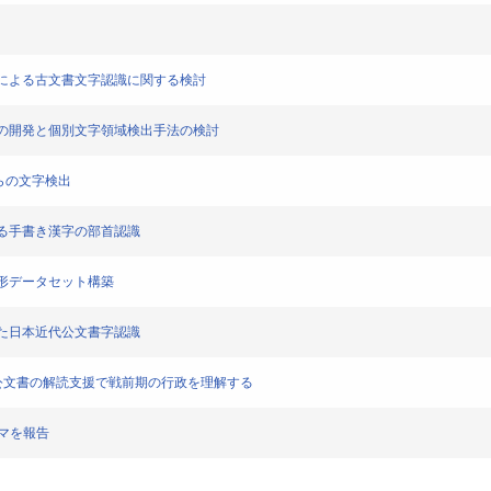
切り出しによる古文書文字認識に関する検討
タセットの開発と個別文字領域検出手法の検討
像からの文字検出
クによる手書き漢字の部首認識
き字形データセット構築
を用いた日本近代公文書字認識
近代公文書の解読支援で戦前期の行政を理解する
ーマを報告