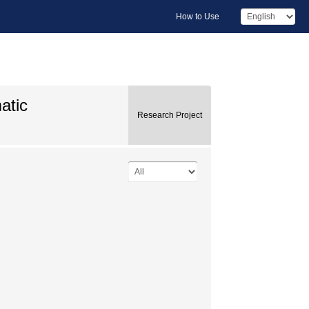
How to Use
atic
Research Project