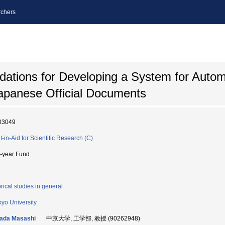
chers
dations for Developing a System for Autom
apanese Official Documents
03049
t-in-Aid for Scientific Research (C)
i-year Fund
orical studies in general
yo University
ada Masashi
中京大学, 工学部, 教授 (90262948)