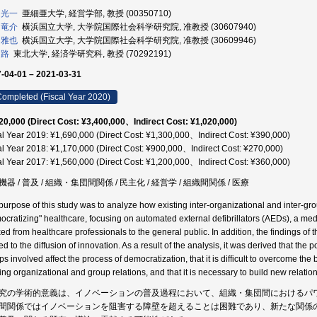
 光一
亜細亜大学, 経営学部, 教授 (00350710)
 竜介
横浜国立大学, 大学院国際社会科学研究院, 准教授 (30607940)
 雅也
横浜国立大学, 大学院国際社会科学研究院, 准教授 (30609946)
 路
東北大学, 経済学研究科, 教授 (70292191)
-04-01 – 2021-03-31
ompleted (Fiscal Year 2020)
20,000 (Direct Cost: ¥3,400,000、Indirect Cost: ¥1,020,000)
al Year 2019: ¥1,690,000 (Direct Cost: ¥1,300,000、Indirect Cost: ¥390,000)
al Year 2018: ¥1,170,000 (Direct Cost: ¥900,000、Indirect Cost: ¥270,000)
al Year 2017: ¥1,560,000 (Direct Cost: ¥1,200,000、Indirect Cost: ¥360,000)
器 / 普及 / 組織・集団間関係 / 民主化 / 経営学 / 組織間関係 / 医療
purpose of this study was to analyze how existing inter-organizational and inter-gro
ocratizing" healthcare, focusing on automated external defibrillators (AEDs), a med
xed from healthcare professionals to the general public. In addition, the findings of 
ted to the diffusion of innovation. As a result of the analysis, it was derived that t
s involved affect the process of democratization, that it is difficult to overcome the
ting organizational and group relations, and that it is necessary to build new relation
究の学術的意義は、イノベーションの普及過程において、組織・集団間におけるパ
間関係ではイノベーションを阻害する障壁を超えることは困難であり、新たな関係