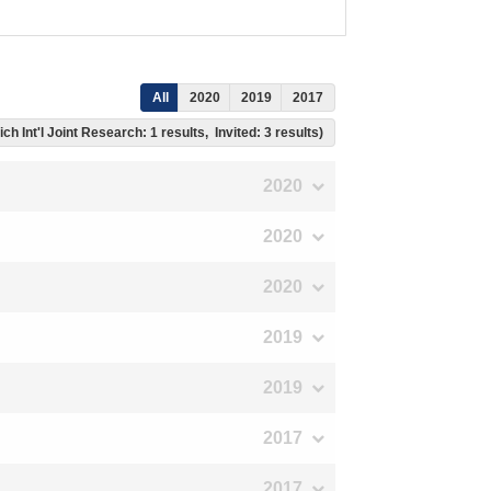
All
2020
2019
2017
ich Int'l Joint Research: 1 results, Invited: 3 results)
2020
2020
2020
2019
2019
2017
2017