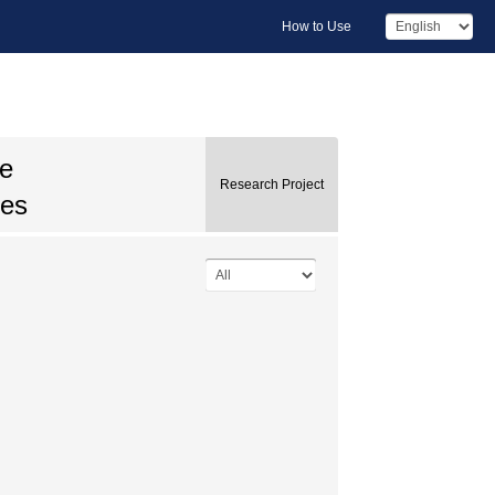
How to Use
he
Research Project
ces