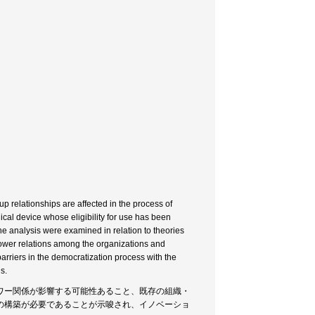
up relationships are affected in the process of
ical device whose eligibility for use has been
the analysis were examined in relation to theories
he power relations among the organizations and
 barriers in the democratization process with the
s.
ワー関係が影響する可能性あること、既存の組織・
の構築が必要であることが示唆され、イノベーショ