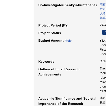
高石
Co-Investigator(Kenkyū-buntansha)
竹内
大沼
福嶋
2017
Project Period (FY)
C
Project Status
Budget Amount
*help
¥4,4
Fisc
Fisc
Fisc
医療機
Keywords
The 
Outline of Final Research
"dem
Achievements
rela
rela
group
exis
本研
Academic Significance and Societal
集団
Importance of the Research