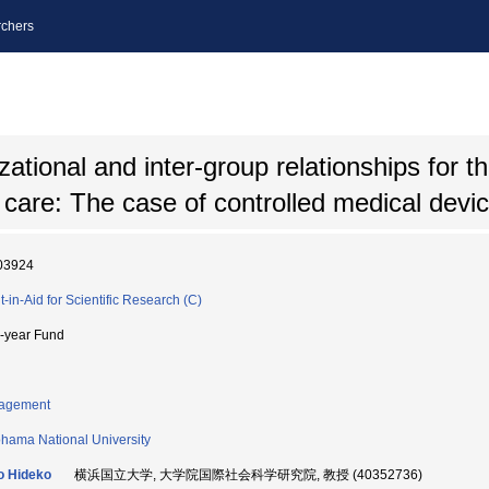
chers
zational and inter-group relationships for t
 care: The case of controlled medical devi
03924
t-in-Aid for Scientific Research (C)
i-year Fund
agement
hama National University
o Hideko
横浜国立大学, 大学院国際社会科学研究院, 教授 (40352736)