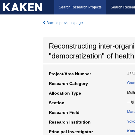
Search Research Projects
Search Resear
Back to previous page
Reconstructing inter-organi
"democratization" of health
17K
Project/Area Number
Gran
Research Category
Mult
Allocation Type
一般
Section
Man
Research Field
Yoko
Research Institution
Kon
Principal Investigator