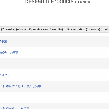
Research Products
(
11
results)
e (7 results) (of which Open Access: 3 results)
Presentation (4 results) (of wh
ED事業
コム株式会社の事例
化プロセス
開け（2）：日本航空における導入と活用
け（1）：航空会社による採用