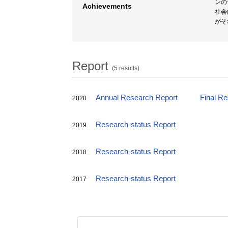
ンの
Achievements
社会
がそ
Report
(5 results)
Annual Research Report
Final R
2020
Research-status Report
2019
Research-status Report
2018
Research-status Report
2017