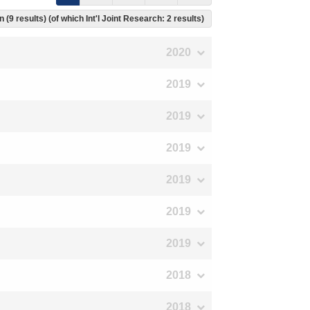
 (9 results) (of which Int'l Joint Research: 2 results)
2020
2019
2019
2019
2019
2019
2019
2018
2018