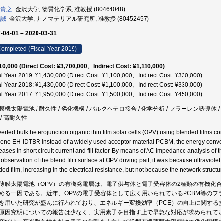
 貴之
金沢大学, 物質化学系, 准教授 (80464048)
 誠
金沢大学, ナノマテリアル研究所, 准教授 (80452457)
-04-01 – 2020-03-31
ompleted (Fiscal Year 2019)
10,000 (Direct Cost: ¥3,700,000、Indirect Cost: ¥1,110,000)
al Year 2019: ¥1,430,000 (Direct Cost: ¥1,100,000、Indirect Cost: ¥330,000)
al Year 2018: ¥1,430,000 (Direct Cost: ¥1,100,000、Indirect Cost: ¥330,000)
al Year 2017: ¥1,950,000 (Direct Cost: ¥1,500,000、Indirect Cost: ¥450,000)
膜機太陽電池 / 耐久性 / 劣化機構 / バルクヘテロ接合 / 化学分析 / フラーレン誘導体 /
 / 高耐久性
nverted bulk heterojunction organic thin film solar cells (OPV) using blended films 
erene EH-IDTBR instead of a widely used acceptor material PCBM, the energy conver
eases in short circuit current and fill factor. By means of AC impedance analysis of t
observation of the blend film surface at OPV driving part, it was because ultraviole
ded film, increasing in the electrical resistance, but not because the network structu
薄膜太陽電池（OPV）の有機発電層は、電子供与体と電子受容体の2種類の有機化
める一因である。近年、OPVの電子受容体として広く用いられているPCBM等の
を用いた研究が盛んに行われており、エネルギー変換効率（PCE）の向上に関する
原因究明についての報告は少なく、実用素子を目指す上で早急な対応が求められて