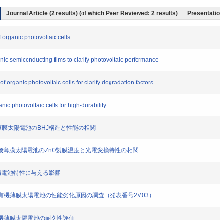
Journal Article (2 results) (of which Peer Reviewed: 2 results)
Presentation
f organic photovoltaic cells
nic semiconducting films to clarify photovoltaic performance
f organic photovoltaic cells for clarify degradation factors
ic photovoltaic cells for high-durability
型有機薄膜太陽電池のBHJ構造と性能の相関
た逆型有機薄膜太陽電池のZnO製膜温度と光電変換特性の相関
基が太陽電池特性に与える影響
を用いた有機薄膜太陽電池の性能劣化原因の調査（発表番号2M03）
いた有機薄膜太陽電池の耐久性評価