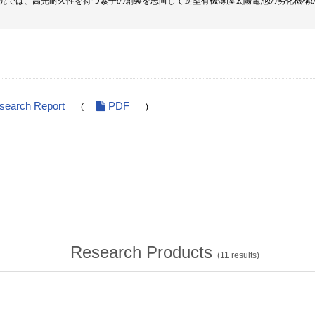
究では、高光耐久性を持つ素子の創製を志向して逆型有機薄膜太陽電池の劣化機構
esearch Report
PDF
(
)
Research Products
(
11
results)