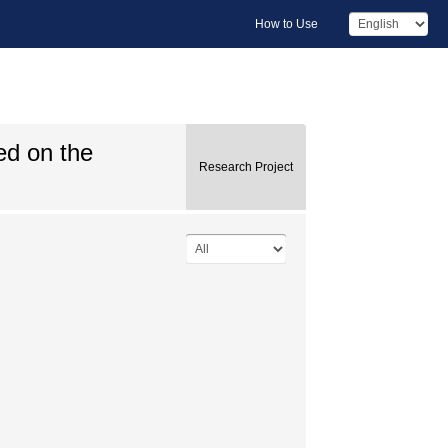
How to Use
ed on the
Research Project