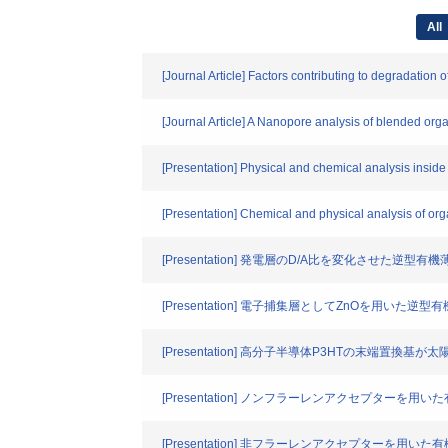
All
[Journal Article] Factors contributing to degradation o
[Journal Article] A Nanopore analysis of blended orga
[Presentation] Physical and chemical analysis inside o
[Presentation] Chemical and physical analysis of organ
[Presentation] 発電層のD/A比を変化させた逆
[Presentation] 電子捕集層としてZnOを用い
[Presentation] 高分子半導体P3HTの末端置換
[Presentation] ノンフラーレンアクセプター
[Presentation] 非フラーレンアクセプターを用