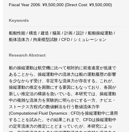
Fiscal Year 2006: ¥9,500,000 (Direct Cost: ¥9,500,000)
Keywords
船舶性能 / 構造 / 建造 / 艤装 / 計画 / 設計 / 船舶操縦運動 /
船体流体力 / 拘束模型試験 / CFD / シミュレーション
Research Abstract
船の操縦運動は航空機に比べて相対的に前進速度が低速で
あることから、操縦運動中の流体力は船の運動履歴の影響
を少なからず受け、非定常な流体力が存在する。これが、
操縦運動の推定を困難にする要因にもなっており、各国が
新しい推定法の構築を急いでいる。本研究では、操縦運動
中の複雑な流体力を実験的に明らかにする一方、ナビエ・
ストークス方程式の数値解法を行う数値流体力学
(Computational Fluid Dynamics : CFD)を操縦運動中に適用
することを試みた。その結果これまで、CFDは操縦運動中
の定常流体力の推定にとどまっていたが、本研究によっ