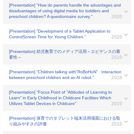
[Presentation] "How do parents handle the advantages and
disadvantages of using digital media for toddlers and
preschool children? A questionnaire survey."
2020
[Presentation] "Development of a Tablet Application to
ControlScreen Time for Young Children."
2020
[Presentation] 幼児教育でのメディア活用～エビデンスの重
要性～
2019
[Presentation] "Children talking with"RoBoHoN" : Interaction
between preschool children and an AI robot."
2019
[Presentation] "Focus Point of "Attitudes of Learning to
Learn" in Early Childhood in Childcare Facilities Which
Utilizes Tablet Devices in Childcare"
2019
[Presentation] 保育でのタブレット端末活用場面における取
り組みやすさの評価
2018