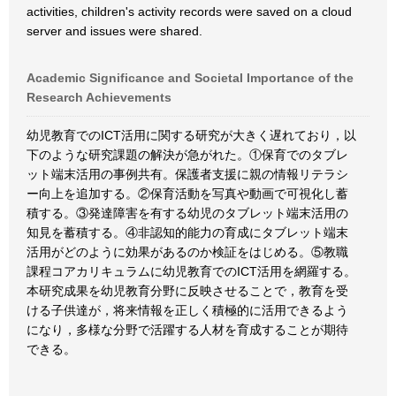
activities, children's activity records were saved on a cloud
server and issues were shared.
Academic Significance and Societal Importance of the
Research Achievements
幼児教育でのICT活用に関する研究が大きく遅れており，以
下のような研究課題の解決が急がれた。①保育でのタブレ
ット端末活用の事例共有。保護者支援に親の情報リテラシ
ー向上を追加する。②保育活動を写真や動画で可視化し蓄
積する。③発達障害を有する幼児のタブレット端末活用の
知見を蓄積する。④非認知的能力の育成にタブレット端末
活用がどのように効果があるのか検証をはじめる。⑤教職
課程コアカリキュラムに幼児教育でのICT活用を網羅する。
本研究成果を幼児教育分野に反映させることで，教育を受
ける子供達が，将来情報を正しく積極的に活用できるよう
になり，多様な分野で活躍する人材を育成することが期待
できる。