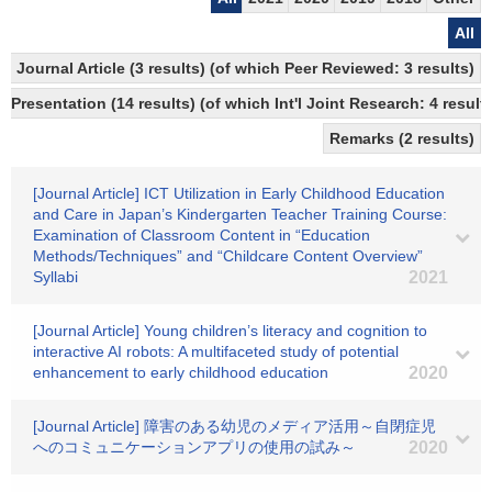
All
Journal Article (3 results) (of which Peer Reviewed: 3 results)
Presentation (14 results) (of which Int'l Joint Research: 4 result
Remarks (2 results)
[Journal Article] ICT Utilization in Early Childhood Education
and Care in Japan’s Kindergarten Teacher Training Course:
Examination of Classroom Content in “Education
Methods/Techniques” and “Childcare Content Overview”
Syllabi
2021
[Journal Article] Young children’s literacy and cognition to
interactive AI robots: A multifaceted study of potential
enhancement to early childhood education
2020
[Journal Article] 障害のある幼児のメディア活用～自閉症児
へのコミュニケーションアプリの使用の試み～
2020