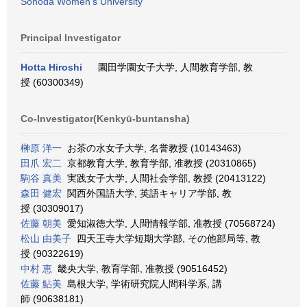
Sonoda Women's University
Principal Investigator
Hotta Hiroshi
園田学園女子大学, 人間教育学部, 教
授 (60300349)
Co-Investigator(Kenkyū-buntansha)
榊原 洋一
お茶の水女子大学, 名誉教授 (10143463)
田爪 宏二
京都教育大学, 教育学部, 准教授 (20310865)
駒谷 真美
実践女子大学, 人間社会学部, 教授 (20413122)
森田 健宏
関西外国語大学, 英語キャリア学部, 教
授 (30309017)
佐藤 朝美
愛知淑徳大学, 人間情報学部, 准教授 (70568724)
松山 由美子
四天王寺大学短期大学部, その他部局等, 教
授 (90322619)
中村 恵
畿央大学, 教育学部, 准教授 (90516452)
佐藤 鮎美
島根大学, 学術研究院人間科学系, 講
師 (90638181)