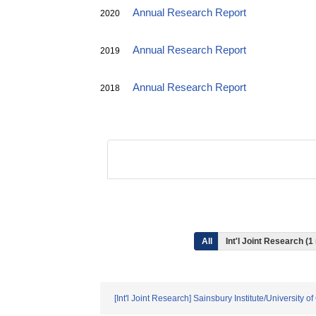
Annual Research Report
2020
Annual Research Report
2019
Annual Research Report
2018
All
Int'l Joint Research (1
[Int'l Joint Research] Sainsbury Institute/Universit