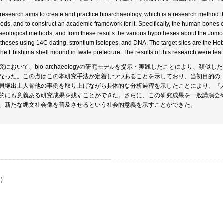
 research aims to create and practice bioarchaeology, which is a research method 
ods, and to construct an academic framework for it. Specifically, the human bones
aeological methods, and from these results the various hypotheses about the Jomo
theses using 14C dating, strontium isotopes, and DNA. The target sites are the Hob
the Ebishima shell mound in Iwate prefecture. The results of this research were fea
究において、bio-archaeologyの研究モデルを提示・実践したことにより、類
なった。この点はこの本研究手法が定着しつつあることを示しており、当初目的の
貝塚出土人骨他の事例を取り上げながら具体的な分析過程を示したことにより、『
的にも意義ある研究成果を残すことができた。さらに、この研究成果を一般講演会
、新たな縄文社会像を普及させるという社会的意義を示すことができた。
)