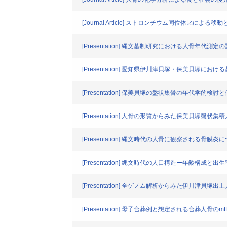
[Journal Article] ストロンチウム同位体比による移
[Presentation] 縄文墓制研究における人骨年代測
[Presentation] 愛知県伊川津貝塚・保美貝塚にお
[Presentation] 保美貝塚の盤状集骨の年代学的検
[Presentation] 人骨の形質からみた保美貝塚盤状集
[Presentation] 縄文時代の人骨に観察される
[Presentation] 縄文時代の人口構造ー年齢構成と出
[Presentation] 全ゲノム解析からみた伊川津貝塚出
[Presentation] 母子合葬例と想定される合葬人骨の