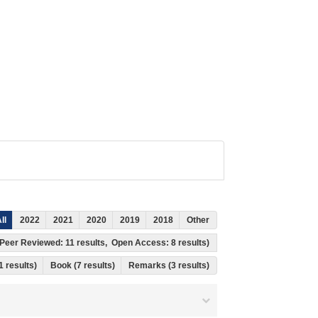
ll
2022
2021
2020
2019
2018
Other
s, Peer Reviewed: 11 results, Open Access: 8 results)
11 results)
Book (7 results)
Remarks (3 results)