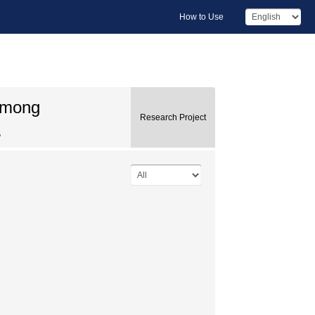
How to Use
 among
Research Project
.