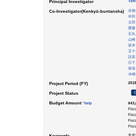
Yam
Principal Investigator
谷畑
Co-Investigator(Kenkyū-buntansha)
米田
太田
齋藤
石丸
山崎
坂本
五十
設楽
日下
覚張
水嶋
2018
Project Period (FY)
C
Project Status
Budget Amount
*help
¥43,
Fisc
Fisc
Fisc
Fisc
先史学
Keywords