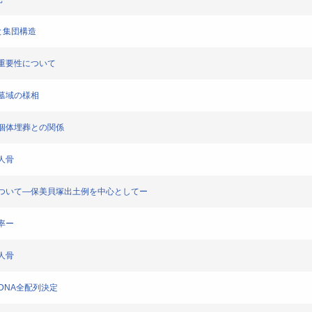
動と集団構造
定の重要性について
ける墓域の様相
討と個体埋葬との関係
積人骨
骨膜炎について―保美貝塚出土例を中心としてー
生率ー
土人骨
mtDNA全配列決定