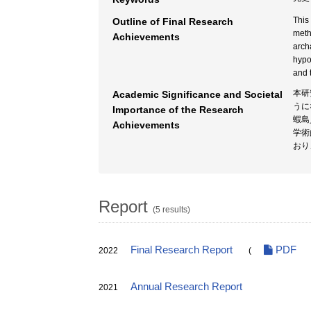
This
Outline of Final Research
meth
Achievements
arch
hypo
and 
本研
Academic Significance and Societal
うに
Importance of the Research
蝦島
Achievements
学術
おり
Report
(5 results)
Final Research Report
PDF
2022
(
Annual Research Report
2021