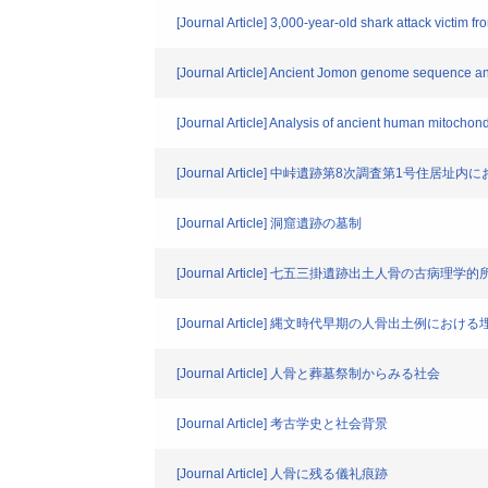
[Journal Article] 3,000-year-old shark attack victi
[Journal Article] Ancient Jomon genome sequence anal
[Journal Article] Analysis of ancient human mitochond
[Journal Article] 中峠遺跡第8次調査第1号住
[Journal Article] 洞窟遺跡の墓制
[Journal Article] 七五三掛遺跡出土人骨の古病理学的
[Journal Article] 縄文時代早期の人骨出土例におけ
[Journal Article] 人骨と葬墓祭制からみる社会
[Journal Article] 考古学史と社会背景
[Journal Article] 人骨に残る儀礼痕跡