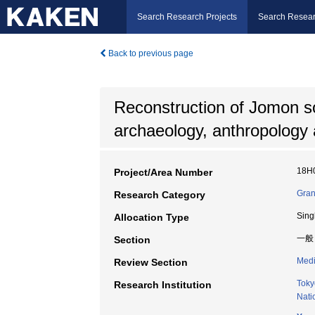
Search Research Projects
Search Resear
Back to previous page
Reconstruction of Jomon so
archaeology, anthropology a
18H
Project/Area Number
Gran
Research Category
Sing
Allocation Type
一般
Section
Medi
Review Section
Toky
Research Institution
Nati