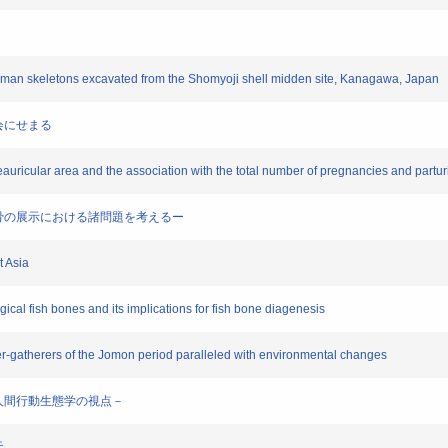
 human skeletons excavated from the Shomyoji shell midden site, Kanagawa, Japan
社会にせまる
reauricular area and the association with the total number of pregnancies and parturi
ー縄文人骨の展示における諸問題を考えるー
t Asia
logical fish bones and its implications for fish bone diagenesis
unter-gatherers of the Jomon period paralleled with environmental changes
雑化－人間行動生態学の視点－
元