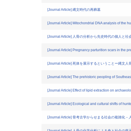
[Journal Article] 縄文時代の再葬墓
[Journal Article] Mitochondrial DNA analysis of the
[Journal Article] 人骨の分析から先史時代の個人と
[Journal Article] Pregnancy parturition scars in the p
[Journal Article] 死体を展示するということ
[Journal Article] The prehistoric peopling of Southeas
[Journal Article] Effect of lipid extraction on archaeo
[Journal Article] Ecological and cultural shifts of h
[Journal Article] 骨考古学からせまる社会の複
[Journal Article] 人骨の化学分析による食と社会の復