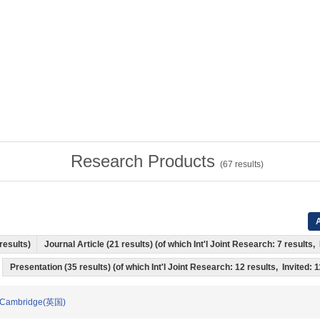
Research Products
(
67
results)
A
 results)
Journal Article (21 results) (of which Int'l Joint Research: 7 result
Presentation (35 results) (of which Int'l Joint Research: 12 results, Invited: 
y of Cambridge(英国)