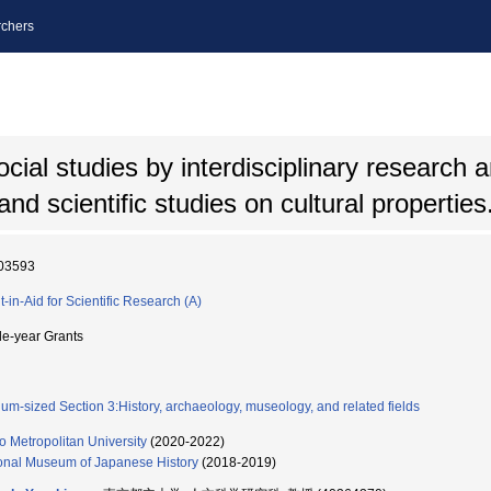
chers
cial studies by interdisciplinary research
nd scientific studies on cultural properties
03593
t-in-Aid for Scientific Research (A)
le-year Grants
um-sized Section 3:History, archaeology, museology, and related fields
o Metropolitan University
(2020-2022)
onal Museum of Japanese History
(2018-2019)