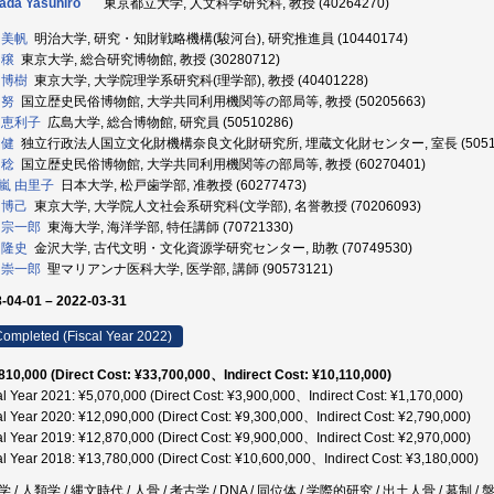
ada Yasuhiro
東京都立大学, 人文科学研究科, 教授 (40264270)
 美帆
明治大学, 研究・知財戦略機構(駿河台), 研究推進員 (10440174)
 穣
東京大学, 総合研究博物館, 教授 (30280712)
 博樹
東京大学, 大学院理学系研究科(理学部), 教授 (40401228)
 努
国立歴史民俗博物館, 大学共同利用機関等の部局等, 教授 (50205663)
 恵利子
広島大学, 総合博物館, 研究員 (50510286)
 健
独立行政法人国立文化財機構奈良文化財研究所, 埋蔵文化財センター, 室長 (50510
 稔
国立歴史民俗博物館, 大学共同利用機関等の部局等, 教授 (60270401)
嵐 由里子
日本大学, 松戸歯学部, 准教授 (60277473)
 博己
東京大学, 大学院人文社会系研究科(文学部), 名誉教授 (70206093)
 宗一郎
東海大学, 海洋学部, 特任講師 (70721330)
 隆史
金沢大学, 古代文明・文化資源学研究センター, 助教 (70749530)
 崇一郎
聖マリアンナ医科大学, 医学部, 講師 (90573121)
-04-01 – 2022-03-31
ompleted (Fiscal Year 2022)
810,000 (Direct Cost: ¥33,700,000、Indirect Cost: ¥10,110,000)
al Year 2021: ¥5,070,000 (Direct Cost: ¥3,900,000、Indirect Cost: ¥1,170,000)
al Year 2020: ¥12,090,000 (Direct Cost: ¥9,300,000、Indirect Cost: ¥2,790,000)
al Year 2019: ¥12,870,000 (Direct Cost: ¥9,900,000、Indirect Cost: ¥2,970,000)
al Year 2018: ¥13,780,000 (Direct Cost: ¥10,600,000、Indirect Cost: ¥3,180,000)
 / 人類学 / 縄文時代 / 人骨 / 考古学 / DNA / 同位体 / 学際的研究 / 出土人骨 / 墓制 