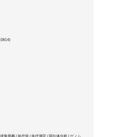
814)
/ 盤状集骨葬 / 年代学 / 年代測定 / 同位体分析 / ゲノム