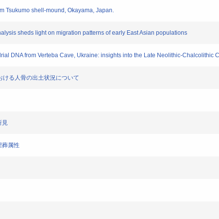
m from Tsukumo shell-mound, Okayama, Japan.
ysis sheds light on migration patterns of early East Asian populations
rial DNA from Verteba Cave, Ukraine: insights into the Late Neolithic-Chalcolithic 
居址内における人骨の出土状況について
所見
る埋葬属性