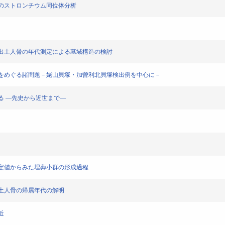
古人骨のストロンチウム同位体分析
彦崎貝塚出土人骨の年代測定による墓域構造の検討
「廃屋墓」をめぐる諸問題－姥山貝塚・加曽利北貝塚検出例を中心に－
考える ―先史から近世まで―
年代測定値からみた埋葬小群の形成過程
貝塚出土人骨の帰属年代の解明
近