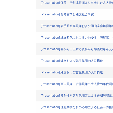
[Presentation] 保美・伊川津貝塚より出土した
[Presentation] 骨考古学と縄文社会研究
[Presentation] 岩手県蝦島貝塚および岡山県
[Presentation] 縄文時代におけるいわゆる
[Presentation] 墓から出土する資料から感染症を
[Presentation] 縄文および弥生集団の人口構造
[Presentation] 縄文および弥生集団の人口構造
[Presentation] 西広貝塚・古作貝塚出土人骨の
[Presentation] 放射性炭素年代測定による吉胡
[Presentation] 理化学的分析の応用による社会への接