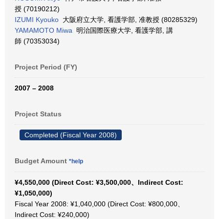
授 (70190212)
IZUMI Kyouko
大阪府立大学, 看護学部, 准教授 (80285329)
YAMAMOTO Miwa
明治国際医療大学, 看護学部, 講
師 (70353034)
Project Period (FY)
2007 – 2008
Project Status
Completed (Fiscal Year 2008)
Budget Amount
*help
¥4,550,000 (Direct Cost: ¥3,500,000、Indirect Cost:
¥1,050,000)
Fiscal Year 2008: ¥1,040,000 (Direct Cost: ¥800,000、
Indirect Cost: ¥240,000)