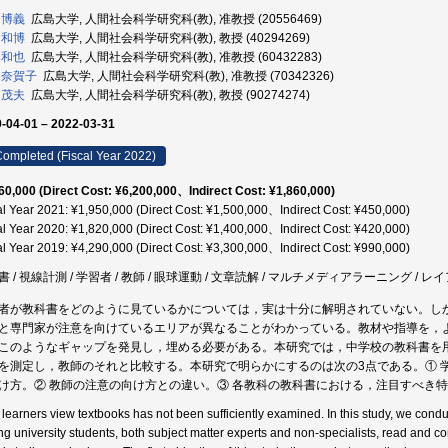
 博義
広島大学, 人間社会科学研究科(教), 准教授 (20556469)
 和博
広島大学, 人間社会科学研究科(教), 教授 (40294269)
 和也
広島大学, 人間社会科学研究科(教), 准教授 (60432283)
 奈賀子
広島大学, 人間社会科学研究科(教), 准教授 (70342326)
 茂夫
広島大学, 人間社会科学研究科(教), 教授 (90274274)
-04-01 – 2022-03-31
ompleted (Fiscal Year 2022)
60,000 (Direct Cost: ¥6,200,000、Indirect Cost: ¥1,860,000)
al Year 2021: ¥1,950,000 (Direct Cost: ¥1,500,000、Indirect Cost: ¥450,000)
al Year 2020: ¥1,820,000 (Direct Cost: ¥1,400,000、Indirect Cost: ¥420,000)
al Year 2019: ¥4,290,000 (Direct Cost: ¥3,300,000、Indirect Cost: ¥990,000)
書 / 視線計測 / 学習者 / 教師 / 眼球運動 / 文章読解 / マルチメディアラーニング / レ
者が教科書をどのように見ているかについては，実は十分に解明されていない。し
と専門家が注意を向けているエリアが異なることがわかっている。教材や指導を，
このようなギャップを発見し，埋める必要がある。本研究では，中学校の教科書を
を測定し，教師のそれと比較する。本研究で明らかにするのは次の3点である。① 
け方。② 教師の注意の向け方との違い。③ 各教科の教科書における，注目すべき
learners view textbooks has not been sufficiently examined. In this study, we co
ng university students, both subject matter experts and non-specialists, read and c