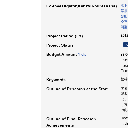
木下
Co-Investigator(Kenkyū-buntansha)
草原
影山
松宮
間瀬
2019
Project Period (FY)
C
Project Status
Budget Amount
*help
¥8,0
Fisc
Fisc
Fisc
教科
Keywords
学習
Outline of Research at the Start
習者
は，
け方
の向
How 
Outline of Final Research
havi
Achievements