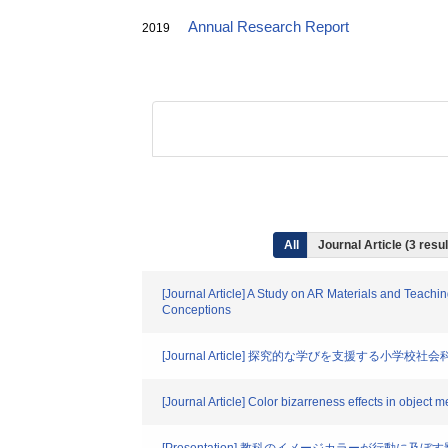
Annual Research Report
2019
All
Journal Article (3 res
[Journal Article] A Study on AR Materials and Teachin
Conceptions
[Journal Article] 探究的な学びを支援
[Journal Article] Color bizarreness effects in object 