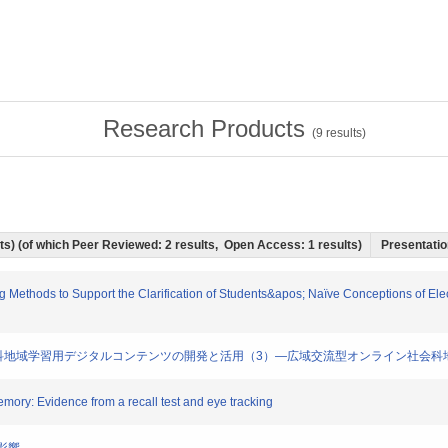
Research Products
(
9
results)
ults) (of which Peer Reviewed: 2 results, Open Access: 1 results)
Presentation
g Methods to Support the Clarification of Students&apos; Naïve Conceptions of Elect
する小学校社会科地域学習用デジタルコンテンツの開発と活用（3）―広域交流型オンライン社会
memory: Evidence from a recall test and eye tracking