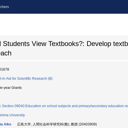
chers
 Students View Textbooks?: Develop textbo
each
01678
t-in-Aid for Scientific Research (B)
le-year Grants
c Section 09040:Education on school subjects and primary/secondary education-re
shima University
ta Aiko
広島大学, 人間社会科学研究科(教), 教授 (20403909)