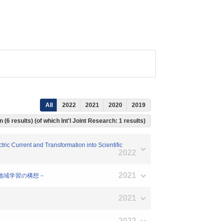
All
2022
2021
2020
2019
 (6 results) (of which Int'l Joint Research: 1 results)
ric Current and Transformation into Scientific
2022
2021
科地域学習の構想－
2021
2022