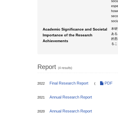
soci
espe
howe
seco
soci
本研
Academic Significance and Societal
ある
Importance of the Research
的意
Achievements
るこ
Report
(4 results)
Final Research Report
PDF
2022
(
Annual Research Report
2021
Annual Research Report
2020