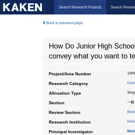
Search Research Projects
Search Resear
Back to previous page
How Do Junior High School
convey what you want to t
19H
Project/Area Number
Gran
Research Category
Sing
Allocation Type
一般
Section
Basi
Review Section
Hiro
Research Institution
Mori
Principal Investigator