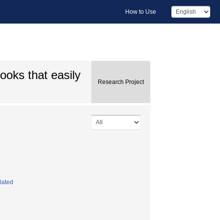
How to Use
oks that easily
Research Project
lated