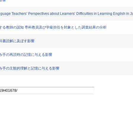
す影響
uage Teachers’ Perspectives about Learners’ Difficulties in Learning English in 
まずきに対する教師の認知 専科教員及び学級担任を対象とした調査結果の分析
科の教科書読解に及ぼす影響
トが読み手の再読時の記憶に与える影響
ウトが読み手の主観的理解と記憶に与える影響