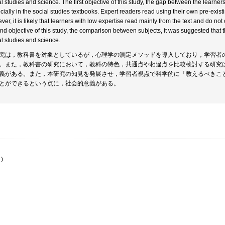
al studies and science. The first objective of this study, the gap between the learner
cially in the social studies textbooks. Expert readers read using their own pre-exi
ver, it is likely that learners with low expertise read mainly from the text and do no
nd objective of this study, the comparison between subjects, it was suggested that
al studies and science.
究は，教科書を対象としているが，心理学の測定メソッドを導入しており，学習者
。また，教科書の研究において，教科の特色，共通点や相違点を比較検討する研究
義がある。また，本研究の知見を発展させ，学習者視点で科学的に「教えるべきこ
とができるという点に，社会的意義がある。
)