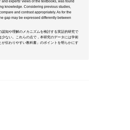
s' and experts' views of the textbooks, was found
sting knowledge. Considering previous studies,
t compare and contrast appropriately. As for the
 the gap may be expressed differently between
の認知や理解のメカニズムを検討する実証的研究で
は少ない。これらの点で，本研究のデータには学術
とが伝わりやすい教科書」のポイントを明らかにす