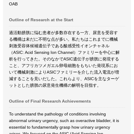
OAB
Outline of Research at the Start
過活動膀胱に悩む患者が多数存在する一方、尿意を受容す
る機構は未だに不明な点が多い。私たちはこれまでに機械
刺激受容体候補遺伝子である酸感受性イオンチャネル
（ASIC: Acid Sensing Ion Channel）ファミリーを中心に解
析を行ってきた。そのなかでASIC遺伝子が膀胱に発現する
こと、アフリカツメガエル卵母細胞をもちいた発現系にお
いて機械刺激によりASICファミリーを介した流入電流が増
減することを見いだした。これらより、ASICを主なターゲ
ットとした膀胱の尿意発生機構の解明を目指す。
Outline of Final Research Achievements
To understand the pathology of conditions involving
abnormal urinary urgency, such as overactive bladder, it is
essential to fundamentally grasp how urinary urgency
arises. We focused on the ASIC (Acid Sensing Ion