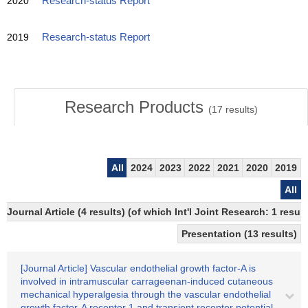
2020
Research-status Report
2019
Research-status Report
Research Products
(
17
results)
All
2024
2023
2022
2021
2020
2019
All
Journal Article (4 results) (of which Int'l Joint Research: 1 res
Presentation (13 results)
[Journal Article] Vascular endothelial growth factor-A is
involved in intramuscular carrageenan-induced cutaneous
mechanical hyperalgesia through the vascular endothelial
growth factor-A receptor 1 and transient receptor potential