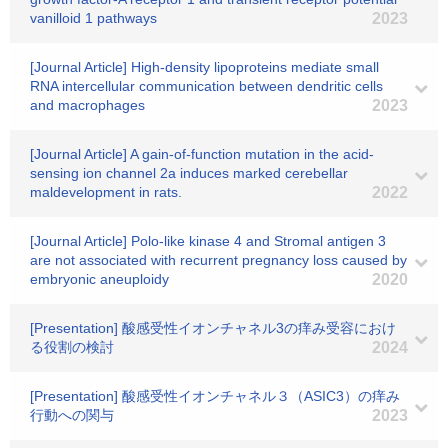
vanilloid 1 pathways
2023
[Journal Article] High-density lipoproteins mediate small
RNA intercellular communication between dendritic cells
and macrophages
2023
[Journal Article] A gain-of-function mutation in the acid-
sensing ion channel 2a induces marked cerebellar
maldevelopment in rats.
2022
[Journal Article] Polo-like kinase 4 and Stromal antigen 3
are not associated with recurrent pregnancy loss caused by
embryonic aneuploidy
2020
[Presentation] 酸感受性イオンチャネル3の痒み受容におけ
る役割の検討
2024
[Presentation] 酸感受性イオンチャネル３（ASIC3）の痒み
行動への関与
2023