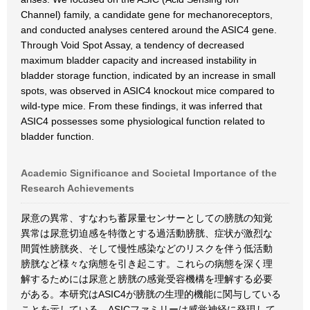
Channel) family, a candidate gene for mechanoreceptors,
and conducted analyses centered around the ASIC4 gene.
Through Void Spot Assay, a tendency of decreased
maximum bladder capacity and increased instability in
bladder storage function, indicated by an increase in small
spots, was observed in ASIC4 knockout mice compared to
wild-type mice. From these findings, it was inferred that
ASIC4 possesses some physiological function related to
bladder function.
Academic Significance and Societal Importance of the
Research Achievements
尿意の異常、すなわち蓄尿量センサーとしての膀胱の知覚
異常は尿意切迫感を特徴とする過活動膀胱、症状が激烈な
間質性膀胱炎、そして慢性感染などのリスクを伴う低活動
膀胱など様々な病態を引き起こす。これらの病態を深く理
解するためには尿意と膀胱の感覚受容機構を理解する必要
がある。本研究はASIC4が膀胱の生理的機能に関与している
ことを示している。ASICファミリーは感覚神経に発現して