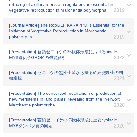
ortholog of axillary meristem regulators, is essential in
vegetative reproduction in Marchantia polymorpha.
2019
[Journal Article] The RopGEF KARAPPO Is Essential for the
Initiation of Vegetative Reproduction in Marchantia
polymorpha
2019
[Presentation] 苔類ゼニゴケの杯状体形成におけるsingle-
MYB遺伝子GROMの機能解析
2022
[Presentation] ゼニゴケの無性生殖から探る幹細胞新生の制
御機構
2021
[Presentation] The conserved mechanism of production of
new meristems in land plants, revealed from the liverwort
Marchantia polymorpha.
2020
[Presentation] 苔類ゼニゴケの杯状体形成に重要なsingle-
MYBタンパク質の同定
2020