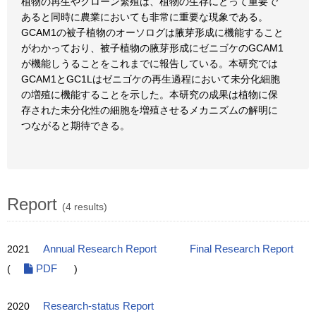
植物の再生やクローン繁殖は、植物の生存にとって重要で
あると同時に農業においても非常に重要な現象である。
GCAM1の被子植物のオーソログは腋芽形成に機能すること
がわかっており、被子植物の腋芽形成にゼニゴケのGCAM1
が機能しうることをこれまでに報告している。本研究では
GCAM1とGC1Lはゼニゴケの再生過程において未分化細胞
の増殖に機能することを示した。本研究の成果は植物に保
存された未分化性の細胞を増殖させるメカニズムの解明に
つながると期待できる。
Report
(4 results)
2021
Annual Research Report
Final Research Report
(
PDF
)
2020
Research-status Report