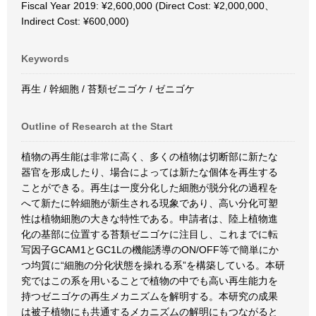
Fiscal Year 2019: ¥2,600,000 (Direct Cost: ¥2,000,000、
Indirect Cost: ¥600,000)
Keywords
再生 / 幹細胞 / 苔類ゼニゴケ / ゼニゴケ
Outline of Research at the Start
植物の再生能は非常に高く、多くの植物は切断部に新たな
器官を形成したり、場合によっては新たな個体を再生する
ことができる。再生は一度分化した細胞が脱分化の過程を
へて新たに幹細胞が新生される現象であり、高い分化可塑
性は植物細胞の大きな特性である。申請者は、陸上植物進
化の基部に位置する苔類ゼニゴケに注目し、これまでに転
写因子GCAM1とGC1Lの機能誘導のON/OFF等で簡単にか
つ均質に“細胞の分化状態を操れる系”を構築している。本研
究ではこの系を用いることで植物の中でも高い再生能力を
持つゼニゴケの再生メカニズムを解明する。本研究の成果
は被子植物にも共通するメカニズムの解明にもつながると