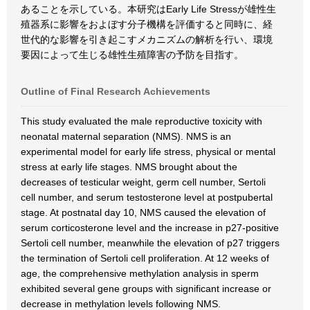
あることを示している。本研究はEarly Life Stressが雄性生
殖器系に影響をおよぼす分子機構を評価すると同時に、経
世代的な影響を引き起こすメカニズムの解析を行い、環境
要因によって生じる雄性生殖障害の予防を目指す。
Outline of Final Research Achievements
This study evaluated the male reproductive toxicity with
neonatal maternal separation (NMS). NMS is an
experimental model for early life stress, physical or mental
stress at early life stages. NMS brought about the
decreases of testicular weight, germ cell number, Sertoli
cell number, and serum testosterone level at postpubertal
stage. At postnatal day 10, NMS caused the elevation of
serum corticosterone level and the increase in p27-positive
Sertoli cell number, meanwhile the elevation of p27 triggers
the termination of Sertoli cell proliferation. At 12 weeks of
age, the comprehensive methylation analysis in sperm
exhibited several gene groups with significant increase or
decrease in methylation levels following NMS.