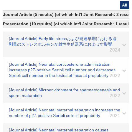
All
Journal Article (5 results) (of which Int'l Joint Research: 2 res
Presentation (10 results) (of which Int'l Joint Research: 1 results
[Journal Article] Early life stressおよび発達早期における過
剰量のストレスホルモンが雄性生殖器系におよぼす影響
2024
[Journal Article] Neonatal corticosterone administration
increases p27-positive Sertoli cell number and decreases
Sertoli cell number in the testes of mice at prepuberty
2022
[Journal Article] Microenvironment for spermatogenesis and
sperm maturation
2022
[Journal Article] Neonatal maternal separation increases the
number of p27-positive Sertoli cells in prepuberty
2021
[Journal Article] Neonatal maternal separation causes