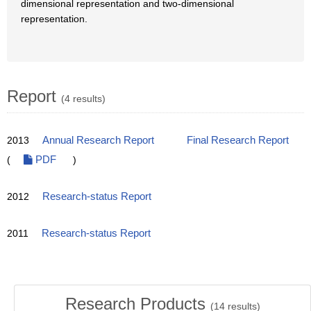
dimensional representation and two-dimensional
representation.
Report
(4 results)
2013
Annual Research Report
Final Research Report
(
PDF
)
2012
Research-status Report
2011
Research-status Report
Research Products
(
14
results)