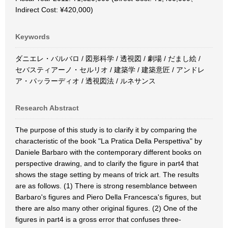
Indirect Cost: ¥420,000)
Keywords
ダニエレ・バルバロ / 図形科学 / 透視図 / 劇場 / だまし絵 /
セバスティアーノ・セルリオ / 建築学 / 建築意匠 / アンドレ
ア・パッラーディオ / 透視図法 / ルネサンス
Research Abstract
The purpose of this study is to clarify it by comparing the
characteristic of the book "La Pratica Della Perspettiva" by
Daniele Barbaro with the contemporary different books on
perspective drawing, and to clarify the figure in part4 that
shows the stage setting by means of trick art. The results
are as follows. (1) There is strong resemblance between
Barbaro's figures and Piero Della Francesca's figures, but
there are also many other original figures. (2) One of the
figures in part4 is a gross error that confuses three-