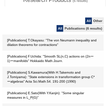
(
6
results)
All
Other
All
Publications (6 results)
[Publications] T.Okayasu: "The von Neumann inequality and
dilation theorems for contractions"
[Publications] F.Uchida: "Smooth SL(n,C) actions on (2nー
1)ーmanifolds" Hokkaido Math.Journ.
[Publications] S.Kawamura(With H.Takemoto and
J.Tomiyama): "State extensions in transformation group C*
ーalgebras" Acta Sci.Math.54. 191-200 (1990)
[Publications] E.Sato(With Y.Kanjin): "Some singular
measures in L_P(G)"