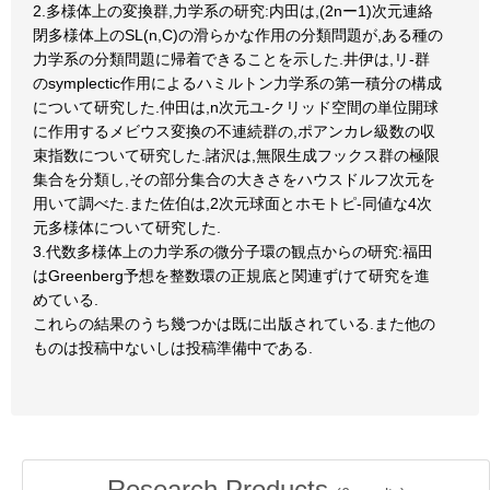
2.多様体上の変換群,力学系の研究:内田は,(2nー1)次元連絡
閉多様体上のSL(n,C)の滑らかな作用の分類問題が,ある種の
力学系の分類問題に帰着できることを示した.井伊は,リ-群
のsymplectic作用によるハミルトン力学系の第一積分の構成
について研究した.仲田は,n次元ユ-クリッド空間の単位開球
に作用するメビウス変換の不連続群の,ポアンカレ級数の収
束指数について研究した.諸沢は,無限生成フックス群の極限
集合を分類し,その部分集合の大きさをハウスドルフ次元を
用いて調べた.また佐伯は,2次元球面とホモトピ-同値な4次
元多様体について研究した.
3.代数多様体上の力学系の微分子環の観点からの研究:福田
はGreenberg予想を整数環の正規底と関連ずけて研究を進
めている.
これらの結果のうち幾つかは既に出版されている.また他の
ものは投稿中ないしは投稿準備中である.
Research Products