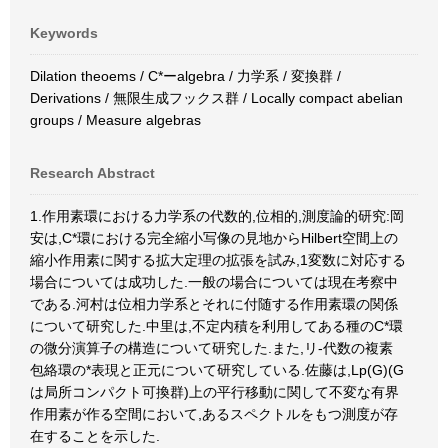
Keywords
Dilation theoems / C*ーalgebra / 力学系 / 変換群 /
Derivations / 無限生成フックス群 / Locally compact abelian
groups / Measure algebras
Research Abstract
1.作用素環における力学系の代数的,位相的,測度論的研究:岡
安は,C*環における完全縮小写像の見地からHilbert空間上の
縮小作用素に関する拡大定理の拡張を試み,1変数に対応する
場合については成功した.一般の場合については現在考察中
である.河村は位相力学系とそれに付随する作用素環の関係
について研究した.中里は,不定内積を利用してある種のC*環
の微分演算子の構造について研究した.また,リ-代数の複素
包絡環の*表現と正元について研究している.佐藤は,Lp(G)(G
は局所コンパクト可換群)上の平行移動に関して不変な有界
作用素が作る空間において,あるスペクトルをもつ測度が存
在することを示した.