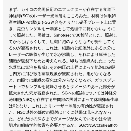
まず、カイコの光周反応のエフェクターが存在する食道下
神経球(SG)のレーザー光照射をこころみた。材料は休眠卵
産生蛹D-Pの脳(Br)-SG連合をとりだし硝子プレート上に置
き、昆虫リンゲルを一滴落として処理中に乾かないように
して照射した。照射は、5shot/secで30秒間とした。照射し
てからしばらくして、組織に泡のようなものが発生してく
るのが観察された。これは、細胞内と細胞外にある水分に
レーザーの吸収が生じて水が沸騰し、それにより膨張した
細胞が破裂下ためと考えられる。即ちは組織内にたまった
水蒸気は気泡を形成しその内圧の上昇によって気泡は破裂
し四方に飛び散る蒸散現象が観察された。泡がなくなる
と、肉眼では組織の変化は分からなくなるが、ガラスプレ
ート上でサンプルを乾燥させるとダメージのあった部分が
拡大された穴が観察された。SGへの照射については神経分
泌細胞(NSC)が存在する中間部の照射によって休眠卵産生率
は0となり、これによりレーザー照射の有効性が確認され
た。NSC以外の部位の照射はとくに効果は見られなかっ
た。どれだけの深さまでダメージが及んでいるかは今後、
切片の組織学的検索を必要とするが、SGのNSCはsheathの