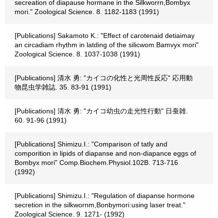
secreation of diapause hormane in the Silkworrn,Bombyx
mori." Zoological Science. 8. 1182-1183 (1991)
[Publications] Sakamoto K.: "Effect of carotenaid detiaimay
an circadiam rhythm in latding of the silicwom.Bamvyx mori"
Zoological Science. 8. 1037-1038 (1991)
[Publications] 清水 勇: "カイコの化性と光周性反応" 応用動
物昆虫学雑誌. 35. 83-91 (1991)
[Publications] 清水 勇: "カイコ幼虫の走光性行動" 日蚕雑.
60. 91-96 (1991)
[Publications] Shimizu.I.: "Comparison of tatly and
comporition in lipids of diapanse and non-diapance eggs of
Bombyx mori" Comp.Biochem.Physiol.102B. 713-716
(1992)
[Publications] Shimizu.I.: "Regulation of diapanse hormone
secretion in the silkwornm,Bonbymori:using laser treat."
Zoological Science. 9. 1271- (1992)