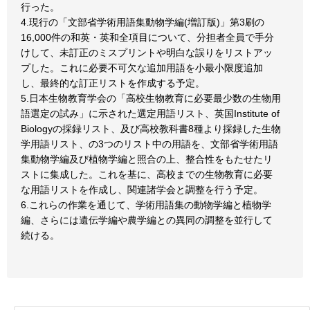
行った。
4.現行の「文部省学術用語集動物学編(増訂版)」第3刷の
16,000件の和英・英和全項目について、分担者全員で手分
けして、未訂正のミスプリントや明白な誤りをリストアッ
プした。これに必要不可欠な追加用語を小最小限度追加
し、最終的な訂正リストを作成する予定。
5.日本生物教育学会の「高校生物教育に必要最少数の生物用
語選定の試み」に示された選定用語リスト、英国Institute of
Biologyの採録リスト、及び高校教科書8種より採録した生物
学用語リスト、の3つのリスト中の用語を、文部省学術用語
集動物学編及び植物学編と照合の上、整合性をもたせたリ
ストに集成した。これを基に、高校までの生物教育に必要
な用語リストを作成し、関連諸学会と調整を行う予定。
6.これらの作業を通じて、学術用語集の動物学編と植物学
編、さらには遺伝学編や農学編との異同の調整を並行して
続ける。